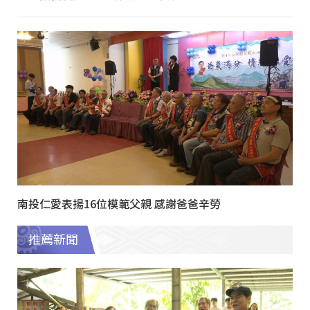
南投仁愛表揚16位模範父親 感謝爸爸辛勞
推薦新聞