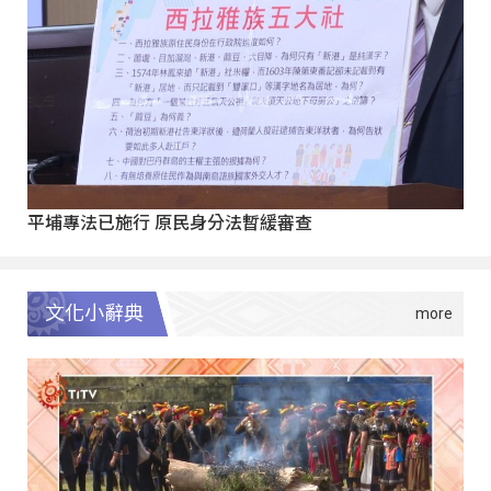
平埔專法已施行 原民身分法暫緩審查
文化小辭典