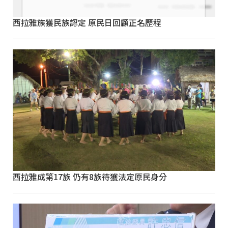
西拉雅族獲民族認定 原民日回顧正名歷程
西拉雅成第17族 仍有8族待獲法定原民身分