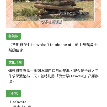
魯凱族
【魯凱族語】ta‘avalra ‘i tatolohae ni｜萬山部落勇士
祭的由來
文化介紹
傳統祖靈祭是一系列為期四個月的祭典，現今配合族人工
作求學濃縮為一天，並特別將「勇士祭(Ta‘avala)」凸顯辦
理。
小辭典
ta‘avalra