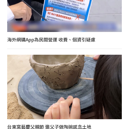
海外網購App為民間營運 收費、個資引疑慮
台東窯藝慶父親節 邀父子做陶碗感念土地