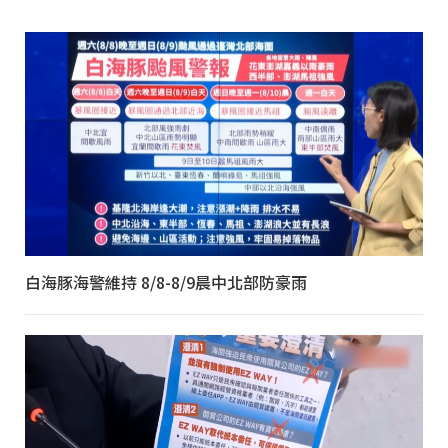
白海豚海警維持 8/8-8/9晨中北部防豪雨