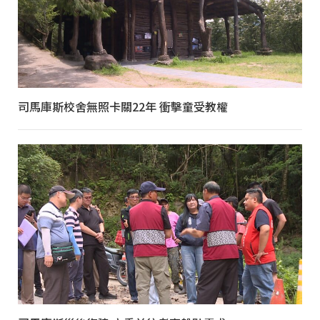
司馬庫斯校舍無照卡關22年 衝擊童受教權