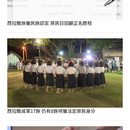
西拉雅族獲民族認定 原民日回顧正名歷程
西拉雅成第17族 仍有8族待獲法定原民身分