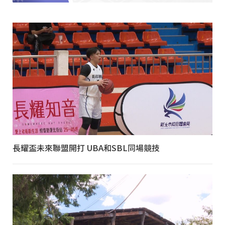
長耀盃未來聯盟開打 UBA和SBL同場競技