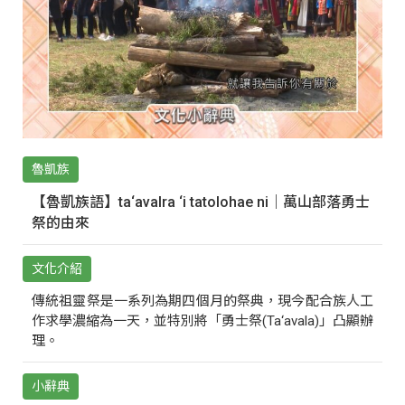
魯凱族
【魯凱族語】ta‘avalra ‘i tatolohae ni｜萬山部落勇士
祭的由來
文化介紹
傳統祖靈祭是一系列為期四個月的祭典，現今配合族人工
作求學濃縮為一天，並特別將「勇士祭(Ta‘avala)」凸顯辦
理。
小辭典