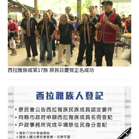
西拉雅族成第17族 原民日慶賀正名成功