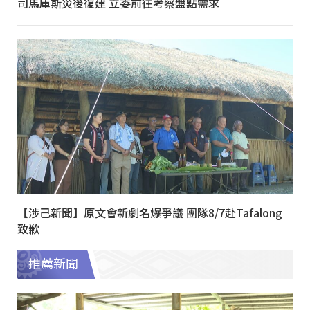
司馬庫斯災後復建 立委前往考察盤點需求
【涉己新聞】原文會新劇名爆爭議 團隊8/7赴Tafalong
致歉
推薦新聞