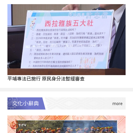
平埔專法已施行 原民身分法暫緩審查
文化小辭典