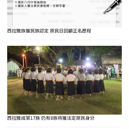
西拉雅族獲民族認定 原民日回顧正名歷程
西拉雅成第17族 仍有8族待獲法定原民身分