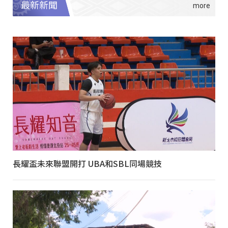
最新新聞
長耀盃未來聯盟開打 UBA和SBL同場競技