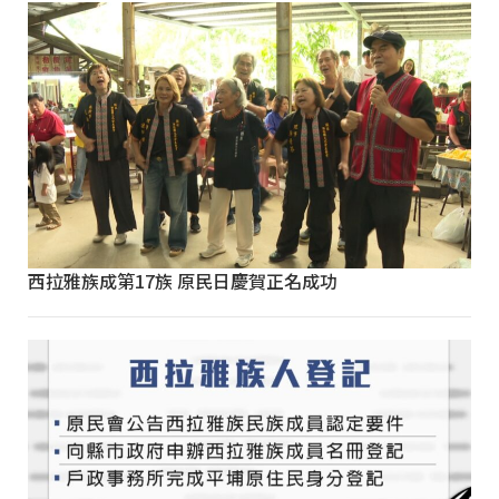
西拉雅族成第17族 原民日慶賀正名成功