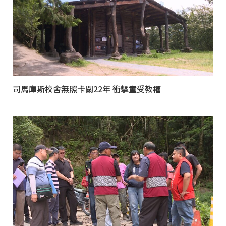
司馬庫斯校舍無照卡關22年 衝擊童受教權