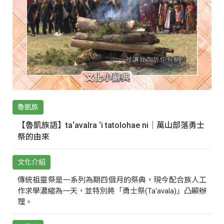
魯凱族
【魯凱族語】ta‘avalra ‘i tatolohae ni｜萬山部落勇士
祭的由來
文化介紹
傳統祖靈祭是一系列為期四個月的祭典，現今配合族人工
作求學濃縮為一天，並特別將「勇士祭(Ta‘avala)」凸顯辦
理。