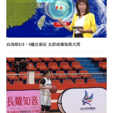
白海豚8/8、9離台最近 北部戒備強風大雨