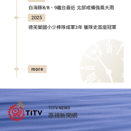
白海豚8/8、9離台最近 北部戒備強風大雨
2025
德芙蘭國小少棒隊成軍3年 獲隊史首座冠軍
more
TITV NEWS
原視新聞網