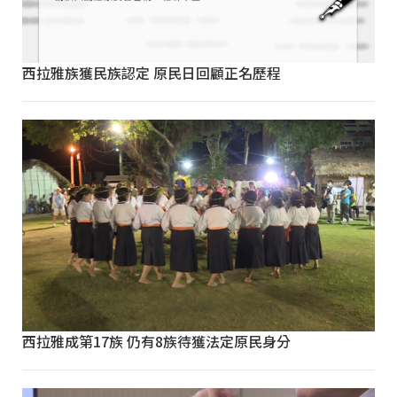
西拉雅族獲民族認定 原民日回顧正名歷程
西拉雅成第17族 仍有8族待獲法定原民身分