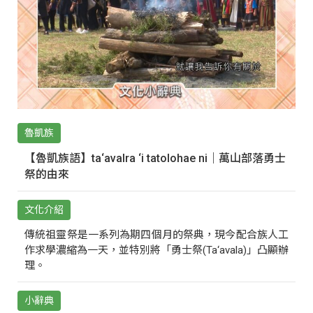
魯凱族
【魯凱族語】ta‘avalra ‘i tatolohae ni｜萬山部落勇士
祭的由來
文化介紹
傳統祖靈祭是一系列為期四個月的祭典，現今配合族人工
作求學濃縮為一天，並特別將「勇士祭(Ta‘avala)」凸顯辦
理。
小辭典