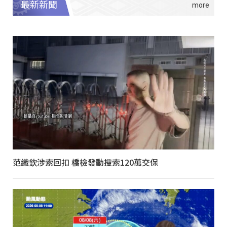
最新新聞
范織欽涉索回扣 橋檢發動搜索120萬交保