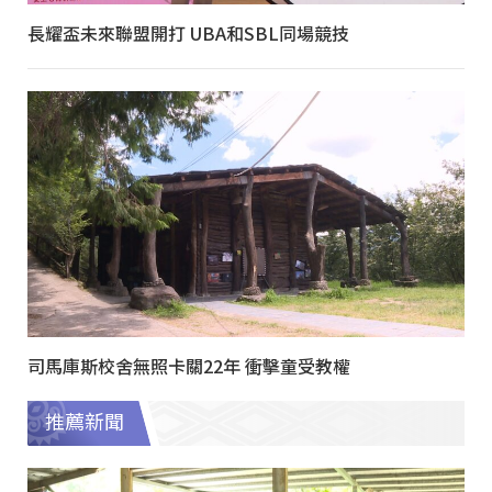
長耀盃未來聯盟開打 UBA和SBL同場競技
司馬庫斯校舍無照卡關22年 衝擊童受教權
推薦新聞