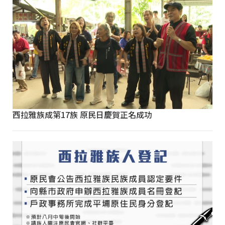
西拉雅族成第17族 原民日慶賀正名成功