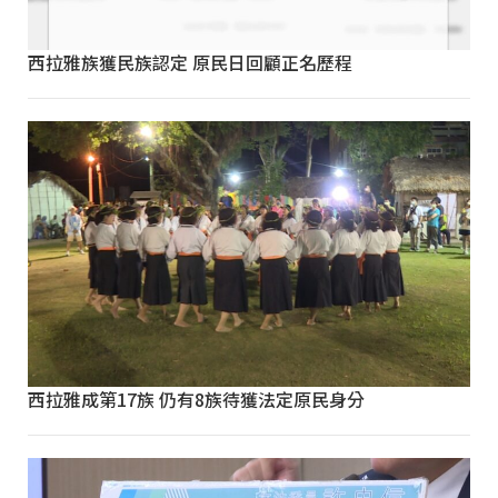
西拉雅族獲民族認定 原民日回顧正名歷程
西拉雅成第17族 仍有8族待獲法定原民身分