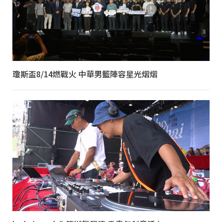
瓊斯盃8/14燃戰火 中華男籃陣容星光熠熠