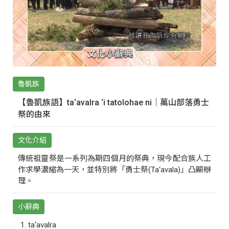
魯凱族
【魯凱族語】ta‘avalra ‘i tatolohae ni｜萬山部落勇士
祭的由來
文化介紹
傳統祖靈祭是一系列為期四個月的祭典，現今配合族人工
作求學濃縮為一天，並特別將「勇士祭(Ta‘avala)」凸顯辦
理。
小辭典
ta‘avalra