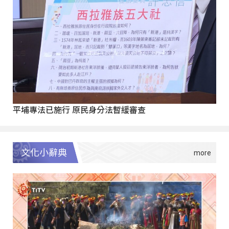
平埔專法已施行 原民身分法暫緩審查
文化小辭典