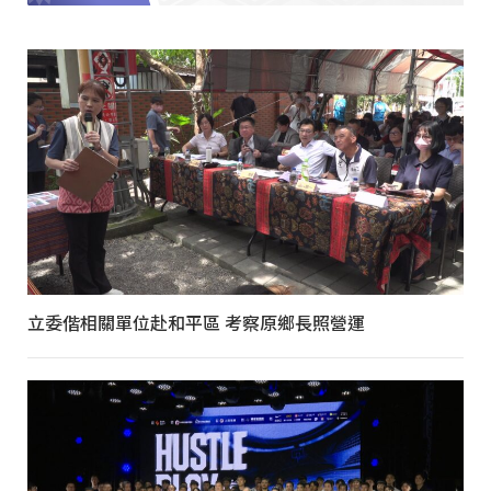
立委偕相關單位赴和平區 考察原鄉長照營運