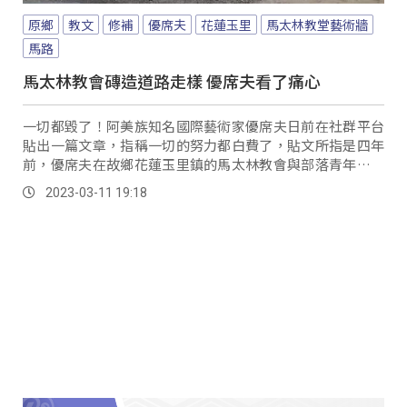
原鄉
教文
修補
優席夫
花蓮玉里
馬太林教堂藝術牆
馬路
馬太林教會磚造道路走樣 優席夫看了痛心
一切都毀了！阿美族知名國際藝術家優席夫日前在社群平台
貼出一篇文章，指稱一切的努力都白費了，貼文所指是四年
前，優席夫在故鄉花蓮玉里鎮的馬太林教會與部落青年一起
創作的馬賽克藝術牆，而一旁原先是美麗的磚造道路，現今
2023-03-11 19:18
卻出現了大面積坑坑疤疤的補丁，讓美麗的藝術作品被補丁
影響了整體美感，讓優席夫大嘆破壞景觀。