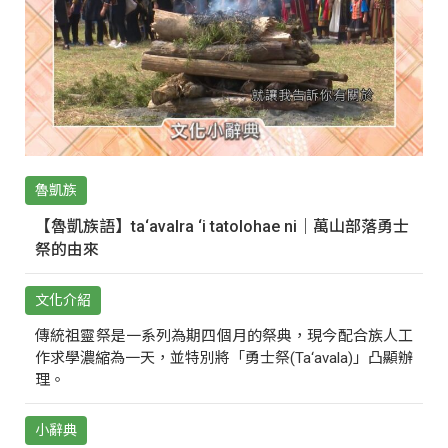
魯凱族
【魯凱族語】ta‘avalra ‘i tatolohae ni｜萬山部落勇士
祭的由來
文化介紹
傳統祖靈祭是一系列為期四個月的祭典，現今配合族人工
作求學濃縮為一天，並特別將「勇士祭(Ta‘avala)」凸顯辦
理。
小辭典