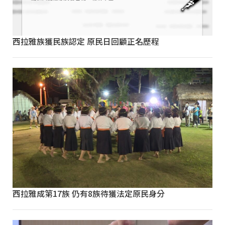
西拉雅族獲民族認定 原民日回顧正名歷程
西拉雅成第17族 仍有8族待獲法定原民身分