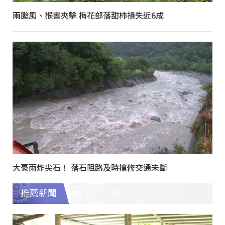
兩颱風、猴害夾擊 梅花部落甜柿損失近6成
大豪雨炸尖石！ 落石阻路及時搶修交通未斷
推薦新聞