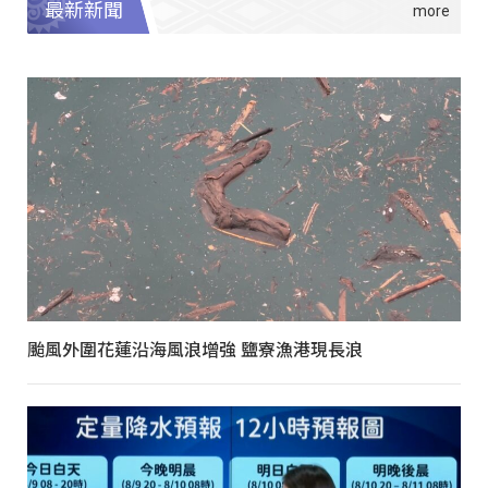
最新新聞
颱風外圍花蓮沿海風浪增強 鹽寮漁港現長浪