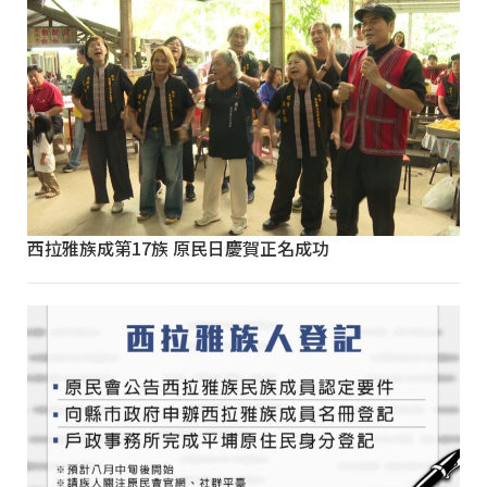
西拉雅族成第17族 原民日慶賀正名成功