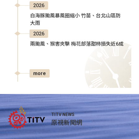
2026
白海豚颱風暴風圈縮小 竹苗、台北山區防
大雨
2026
兩颱風、猴害夾擊 梅花部落甜柿損失近6成
more
TITV NEWS
原視新聞網