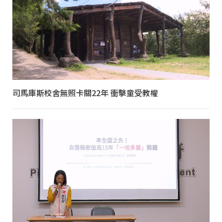
司馬庫斯校舍無照卡關22年 衝擊童受教權