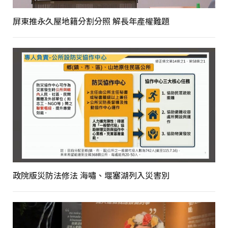
屏東推永久屋地籍分割分照 解長年產權難題
政院版災防法修法 海嘯、堰塞湖列入災害別