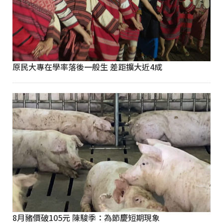
原民大專在學率落後一般生 差距擴大近4成
8月豬價破105元 陳駿季：為節慶短期現象