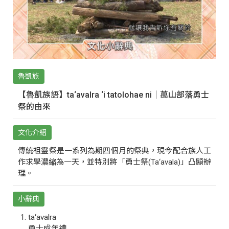
魯凱族
【魯凱族語】ta‘avalra ‘i tatolohae ni｜萬山部落勇士
祭的由來
文化介紹
傳統祖靈祭是一系列為期四個月的祭典，現今配合族人工
作求學濃縮為一天，並特別將「勇士祭(Ta‘avala)」凸顯辦
理。
小辭典
ta‘avalra
勇士成年禮