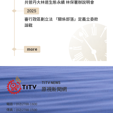
共管丹大林道生態永續 林保署辦說明會
2025
審行政區劃立法 「關係部落」定義立委掀
論戰
more
TITV NEWS
原視新聞網
電話：(02)2788-1600
傳真：(02)2788-1500