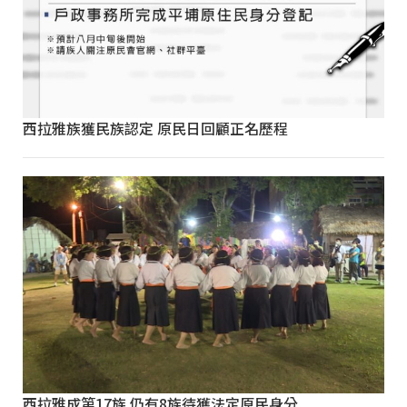
西拉雅族獲民族認定 原民日回顧正名歷程
西拉雅成第17族 仍有8族待獲法定原民身分