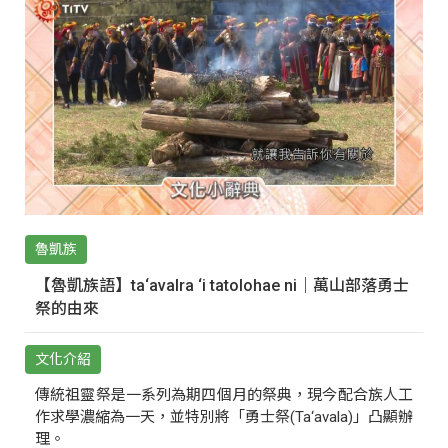
魯凱族
【魯凱族語】ta‘avalra ‘i tatolohae ni｜萬山部落勇士
祭的由來
文化介紹
傳統祖靈祭是一系列為期四個月的祭典，現今配合族人工
作求學濃縮為一天，並特別將「勇士祭(Ta‘avala)」凸顯辦
理。