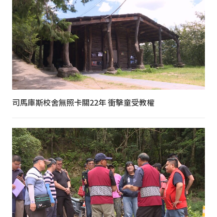
司馬庫斯校舍無照卡關22年 衝擊童受教權