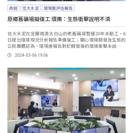
政經
信大水泥
環現差評估報告
原鄉舊礦場擬復工 環團：生態衝擊說明不清
信大水泥在宜蘭南澳太白山的老舊礦場暫緩20年未動工，6
日提出環境現況分析報告準備復工；關心環境開發及生態的
公民團體認為，環現差報告對於開發後的環境衝擊未說明清
楚，也沒有看到對順向坡災害風險評估的防範措施。
2024-03-06 19:06