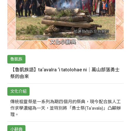
魯凱族
【魯凱族語】ta‘avalra ‘i tatolohae ni｜萬山部落勇士
祭的由來
文化介紹
傳統祖靈祭是一系列為期四個月的祭典，現今配合族人工
作求學濃縮為一天，並特別將「勇士祭(Ta‘avala)」凸顯辦
理。
小辭典