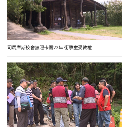
司馬庫斯校舍無照卡關22年 衝擊童受教權