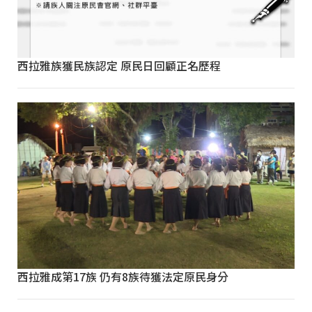
西拉雅族獲民族認定 原民日回顧正名歷程
西拉雅成第17族 仍有8族待獲法定原民身分