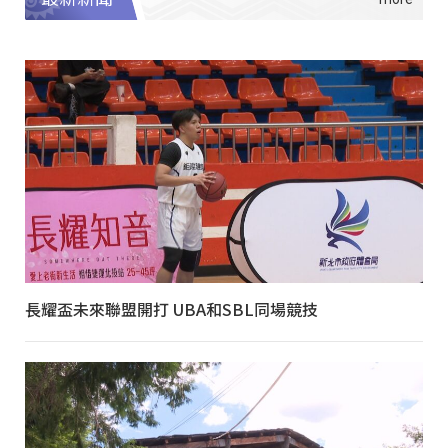
長耀盃未來聯盟開打 UBA和SBL同場競技