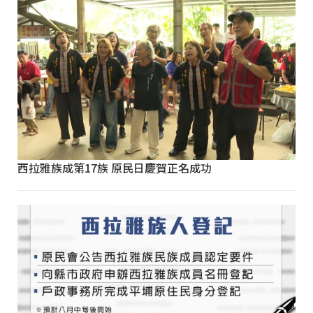
西拉雅族成第17族 原民日慶賀正名成功