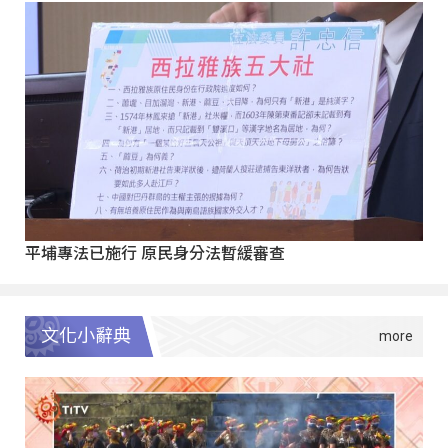
平埔專法已施行 原民身分法暫緩審查
文化小辭典