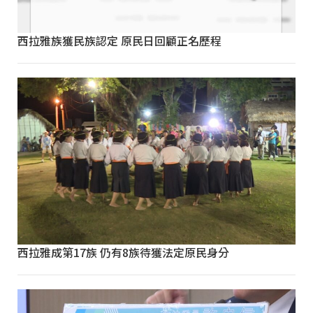
西拉雅族獲民族認定 原民日回顧正名歷程
西拉雅成第17族 仍有8族待獲法定原民身分