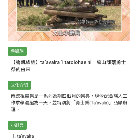
魯凱族
【魯凱族語】ta‘avalra ‘i tatolohae ni｜萬山部落勇士
祭的由來
文化介紹
傳統祖靈祭是一系列為期四個月的祭典，現今配合族人工
作求學濃縮為一天，並特別將「勇士祭(Ta‘avala)」凸顯辦
理。
小辭典
ta‘avalra