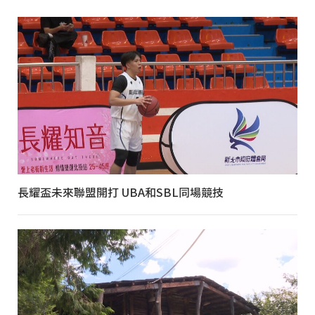
長耀盃未來聯盟開打 UBA和SBL同場競技