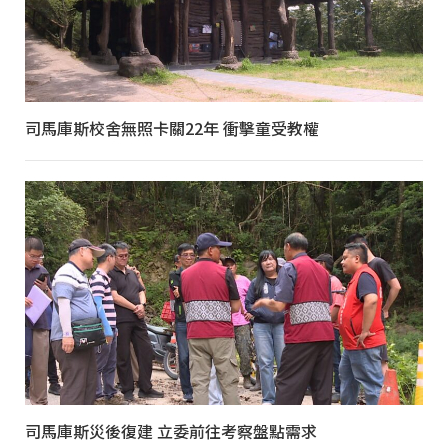
司馬庫斯校舍無照卡關22年 衝擊童受教權
司馬庫斯災後復建 立委前往考察盤點需求