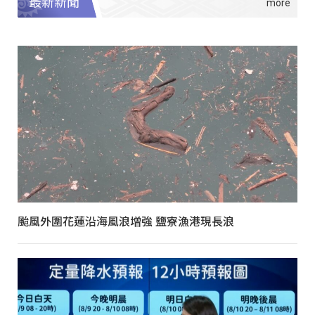
最新新聞
颱風外圍花蓮沿海風浪增強 鹽寮漁港現長浪