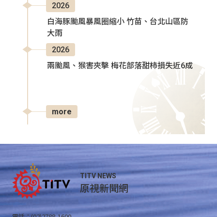
2026
白海豚颱風暴風圈縮小 竹苗、台北山區防
大雨
2026
兩颱風、猴害夾擊 梅花部落甜柿損失近6成
more
TITV NEWS
原視新聞網
電話：(02)2788-1600