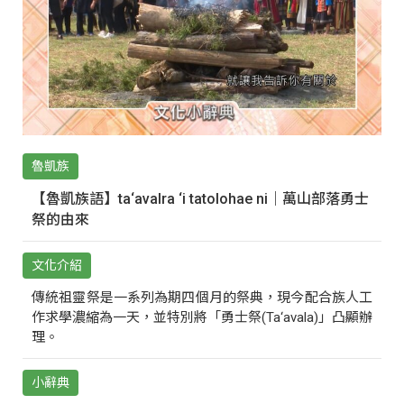
魯凱族
【魯凱族語】ta‘avalra ‘i tatolohae ni｜萬山部落勇士
祭的由來
文化介紹
傳統祖靈祭是一系列為期四個月的祭典，現今配合族人工
作求學濃縮為一天，並特別將「勇士祭(Ta‘avala)」凸顯辦
理。
小辭典