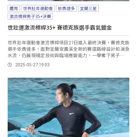
體育
世界壯年運動會
依勇達多
宜蘭三星
激流標桿男子35+決賽
世壯運激流標桿35+ 賽德克族選手霸氣鍍金
世界壯年運動會激流標桿項目27日進入最終決賽，賽德克族
選手依勇達多，面對宜蘭安農溪全新的賽道路線設計和湍急
水流，仍展現穩定技術與臨場應變能力，一舉奪下男子激流
標桿35+金牌；依勇達多表示雖然宜蘭安農溪的賽道難度不
2025-05-27 19:03
小，但依舊能在賽道上掌握自己的節奏。