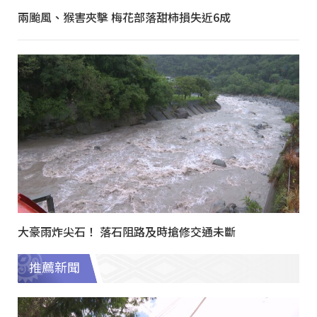
兩颱風、猴害夾擊 梅花部落甜柿損失近6成
大豪雨炸尖石！ 落石阻路及時搶修交通未斷
推薦新聞