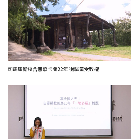
司馬庫斯校舍無照卡關22年 衝擊童受教權