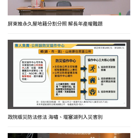
屏東推永久屋地籍分割分照 解長年產權難題
政院版災防法修法 海嘯、堰塞湖列入災害別