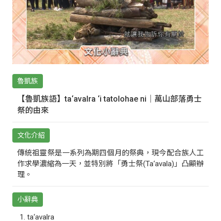
魯凱族
【魯凱族語】ta‘avalra ‘i tatolohae ni｜萬山部落勇士
祭的由來
文化介紹
傳統祖靈祭是一系列為期四個月的祭典，現今配合族人工
作求學濃縮為一天，並特別將「勇士祭(Ta‘avala)」凸顯辦
理。
小辭典
ta‘avalra