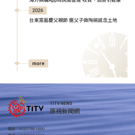
海外網購App為民間營運 收費、個資引疑慮
2026
台東窯藝慶父親節 邀父子做陶碗感念土地
more
TITV NEWS
原視新聞網
電話：(02)2788-1600