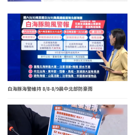
白海豚海警維持 8/8-8/9晨中北部防豪雨