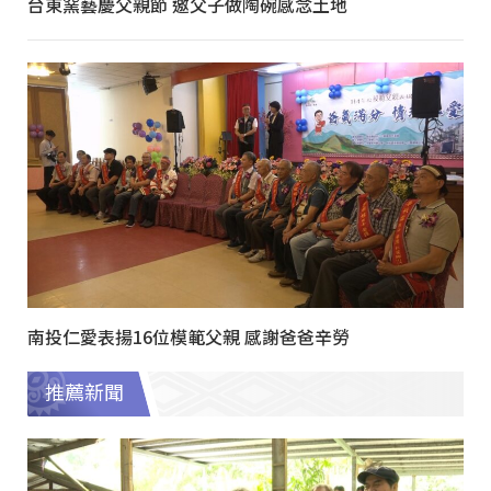
台東窯藝慶父親節 邀父子做陶碗感念土地
南投仁愛表揚16位模範父親 感謝爸爸辛勞
推薦新聞