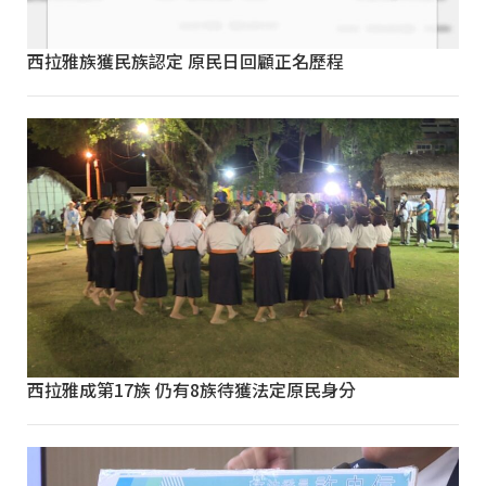
西拉雅族獲民族認定 原民日回顧正名歷程
西拉雅成第17族 仍有8族待獲法定原民身分