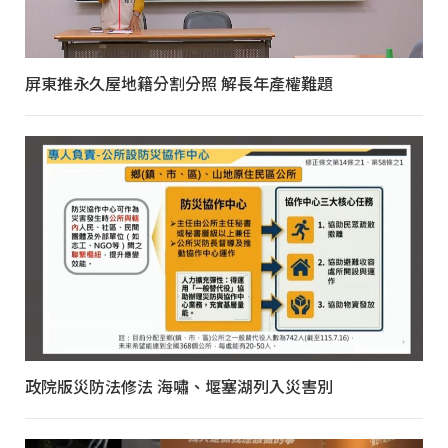
屏東推永久屋地籍分割分照 解長年產權難題
政院版災防法修法 海嘯、堰塞湖列入災害別