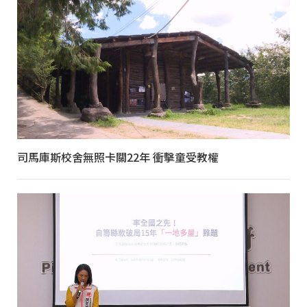
司馬庫斯校舍無照卡關22年 衝擊童受教權