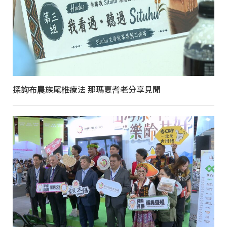
探詢布農族尾椎療法 那瑪夏耆老分享見聞