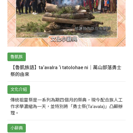
魯凱族
【魯凱族語】ta‘avalra ‘i tatolohae ni｜萬山部落勇士
祭的由來
文化介紹
傳統祖靈祭是一系列為期四個月的祭典，現今配合族人工
作求學濃縮為一天，並特別將「勇士祭(Ta‘avala)」凸顯辦
理。
小辭典