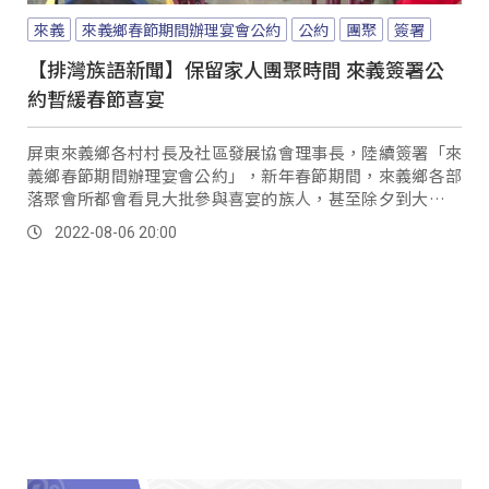
來義
來義鄉春節期間辦理宴會公約
公約
團聚
簽署
【排灣族語新聞】保留家人團聚時間 來義簽署公
約暫緩春節喜宴
屏東來義鄉各村村長及社區發展協會理事長，陸續簽署「來
義鄉春節期間辦理宴會公約」，新年春節期間，來義鄉各部
落聚會所都會看見大批參與喜宴的族人，甚至除夕到大年初
二也不例外，但難得與家人相聚的時間卻被喜宴佔...。
2022-08-06 20:00