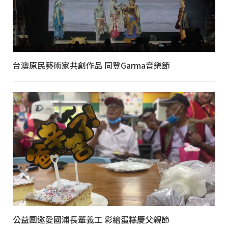
台澳原民藝術家共創作品 同登Garma音樂節
公益團邀愛國浦長輩義工 彩繪蛋糕慶父親節