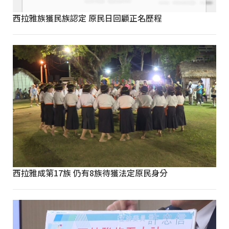
西拉雅族獲民族認定 原民日回顧正名歷程
西拉雅成第17族 仍有8族待獲法定原民身分