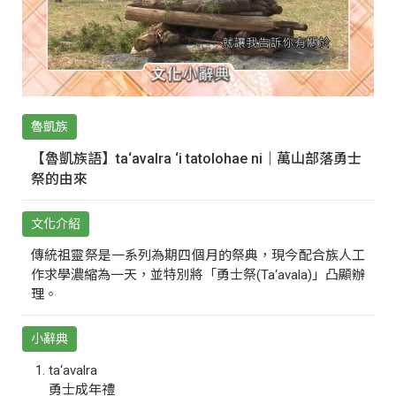
魯凱族
【魯凱族語】ta‘avalra ‘i tatolohae ni｜萬山部落勇士
祭的由來
文化介紹
傳統祖靈祭是一系列為期四個月的祭典，現今配合族人工
作求學濃縮為一天，並特別將「勇士祭(Ta‘avala)」凸顯辦
理。
小辭典
ta‘avalra
勇士成年禮