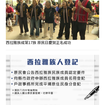
西拉雅族成第17族 原民日慶賀正名成功