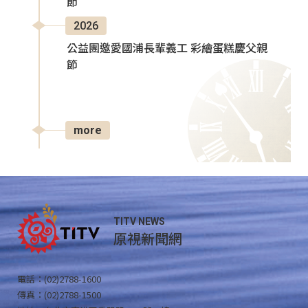
節
2026
公益團邀愛國浦長輩義工 彩繪蛋糕慶父親
節
more
TITV NEWS
原視新聞網
電話：(02)2788-1600
傳真：(02)2788-1500