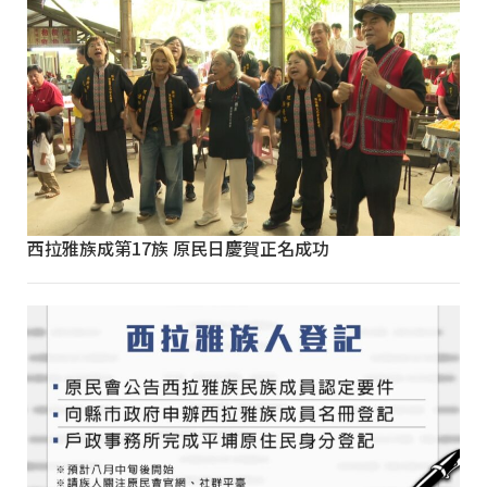
西拉雅族成第17族 原民日慶賀正名成功