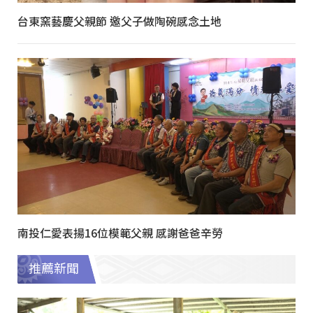
台東窯藝慶父親節 邀父子做陶碗感念土地
南投仁愛表揚16位模範父親 感謝爸爸辛勞
推薦新聞