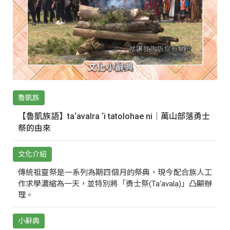
魯凱族
【魯凱族語】ta‘avalra ‘i tatolohae ni｜萬山部落勇士
祭的由來
文化介紹
傳統祖靈祭是一系列為期四個月的祭典，現今配合族人工
作求學濃縮為一天，並特別將「勇士祭(Ta‘avala)」凸顯辦
理。
小辭典