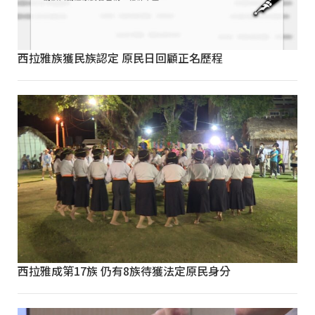
西拉雅族獲民族認定 原民日回顧正名歷程
西拉雅成第17族 仍有8族待獲法定原民身分