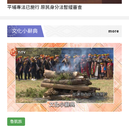
平埔專法已施行 原民身分法暫緩審查
文化小辭典
魯凱族