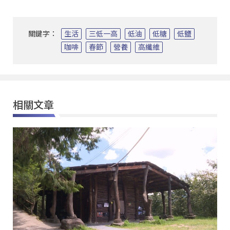
關鍵字：
生活
三低一高
低油
低糖
低鹽
咖啡
春節
營養
高纖維
相關文章