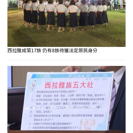
西拉雅成第17族 仍有8族待獲法定原民身分