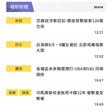
最新新聞
范織欽涉索回扣 橋檢發動搜索120萬
政經
交保
12:21
白海豚8/8、9離台最近 北部戒備強風
防災
大雨
12:02
長耀盃未來聯盟開打 UBA和SBL同場
體育
競技
19:47
司馬庫斯校舍無照卡關22年 衝擊童受
原鄉
環境
教權
19:40