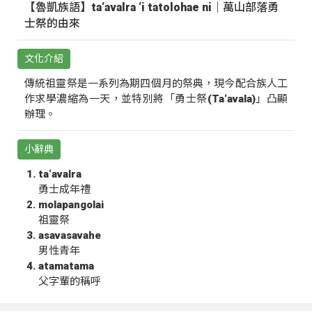
【魯凱族語】ta‘avalra ‘i tatolohae ni｜萬山部落勇
士祭的由來
文化介紹
傳統祖靈祭是一系列為期四個月的祭典，現今配合族人工
作求學濃縮為一天，並特別將「勇士祭(Ta‘avala)」凸顯
辦理。
小辭典
ta‘avalra
勇士成年禮
molapangolai
祖靈祭
asavasavahe
男性青年
atamatama
父字輩的稱呼