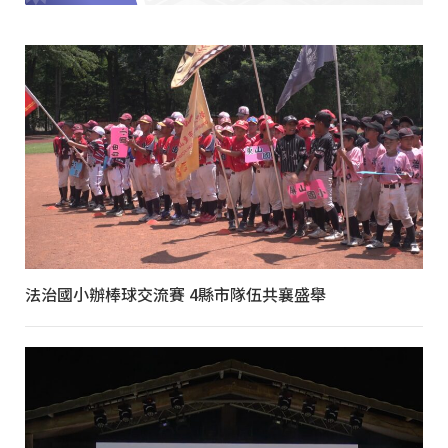
法治國小辦棒球交流賽 4縣市隊伍共襄盛舉