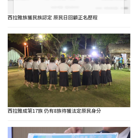
西拉雅族獲民族認定 原民日回顧正名歷程
西拉雅成第17族 仍有8族待獲法定原民身分