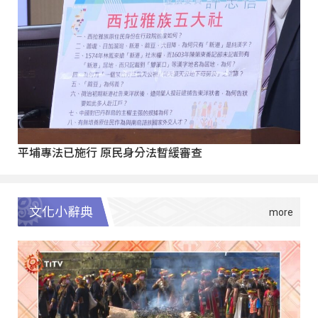
平埔專法已施行 原民身分法暫緩審查
文化小辭典