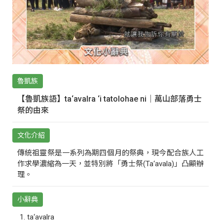
魯凱族
【魯凱族語】ta‘avalra ‘i tatolohae ni｜萬山部落勇士
祭的由來
文化介紹
傳統祖靈祭是一系列為期四個月的祭典，現今配合族人工
作求學濃縮為一天，並特別將「勇士祭(Ta‘avala)」凸顯辦
理。
小辭典
ta‘avalra