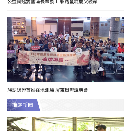
公益團邀愛國浦長輩義工 彩繪蛋糕慶父親節
族語認證首推在地測驗 屏東舉辦說明會
推薦新聞