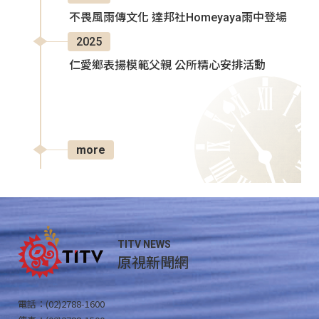
不畏風雨傳文化 達邦社Homeyaya雨中登場
2025
仁愛鄉表揚模範父親 公所精心安排活動
more
TITV NEWS
原視新聞網
電話：(02)2788-1600