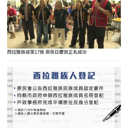
西拉雅族成第17族 原民日慶賀正名成功