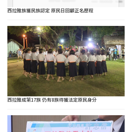
西拉雅族獲民族認定 原民日回顧正名歷程
西拉雅成第17族 仍有8族待獲法定原民身分