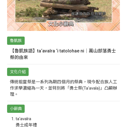
魯凱族
【魯凱族語】ta‘avalra ‘i tatolohae ni｜萬山部落勇士
祭的由來
文化介紹
傳統祖靈祭是一系列為期四個月的祭典，現今配合族人工
作求學濃縮為一天，並特別將「勇士祭(Ta‘avala)」凸顯辦
理。
小辭典
ta‘avalra
勇士成年禮