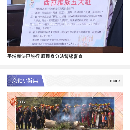
平埔專法已施行 原民身分法暫緩審查
文化小辭典