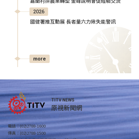
嘉蘭村拚農業轉型 金峰說明會促經驗交流
2026
國健署推互動展 長者量六力揪失能警訊
more
TITV NEWS
原視新聞網
電話：(02)2788-1600
傳真：(02)2788-1500