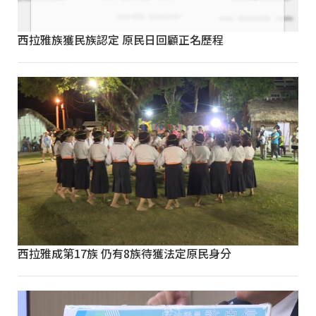
西拉雅族獲民族認定 原民日回顧正名歷程
西拉雅成第17族 仍有8族待獲法定原民身分