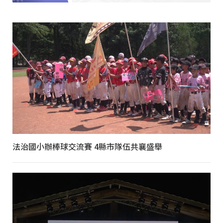
法治國小辦棒球交流賽 4縣市隊伍共襄盛舉