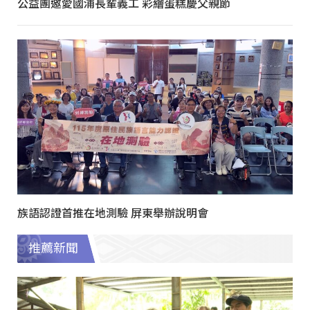
公益團邀愛國浦長輩義工 彩繪蛋糕慶父親節
族語認證首推在地測驗 屏東舉辦說明會
推薦新聞