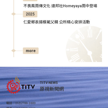
不畏風雨傳文化 達邦社Homeyaya雨中登場
2025
仁愛鄉表揚模範父親 公所精心安排活動
more
TITV NEWS
原視新聞網
電話：(02)2788-1600