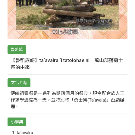
魯凱族
【魯凱族語】ta‘avalra ‘i tatolohae ni｜萬山部落勇士
祭的由來
文化介紹
傳統祖靈祭是一系列為期四個月的祭典，現今配合族人工
作求學濃縮為一天，並特別將「勇士祭(Ta‘avala)」凸顯辦
理。
小辭典
ta‘avalra