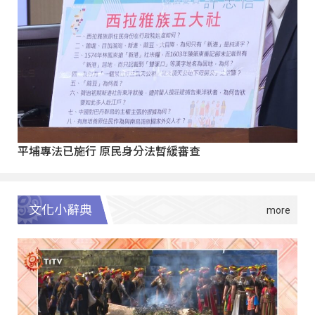
平埔專法已施行 原民身分法暫緩審查
文化小辭典