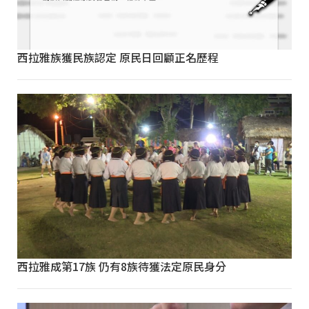
西拉雅族獲民族認定 原民日回顧正名歷程
西拉雅成第17族 仍有8族待獲法定原民身分