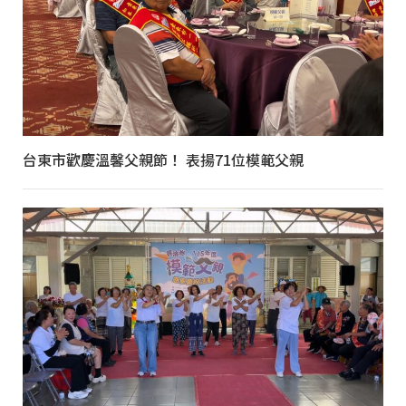
台東市歡慶溫馨父親節！ 表揚71位模範父親