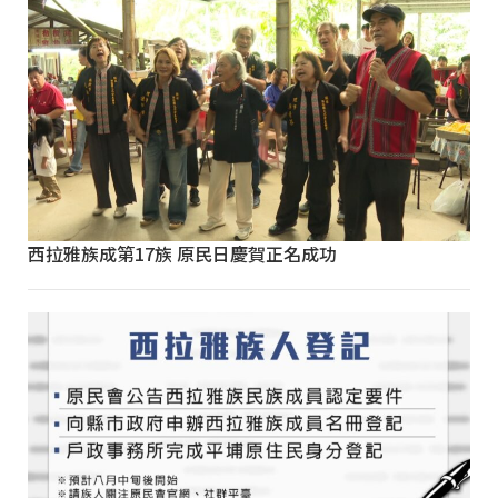
西拉雅族成第17族 原民日慶賀正名成功