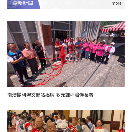
最新新聞
南澳撒利姆文健站揭牌 多元課程陪伴長者