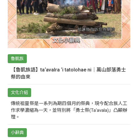
魯凱族
【魯凱族語】ta‘avalra ‘i tatolohae ni｜萬山部落勇士
祭的由來
文化介紹
傳統祖靈祭是一系列為期四個月的祭典，現今配合族人工
作求學濃縮為一天，並特別將「勇士祭(Ta‘avala)」凸顯辦
理。
小辭典