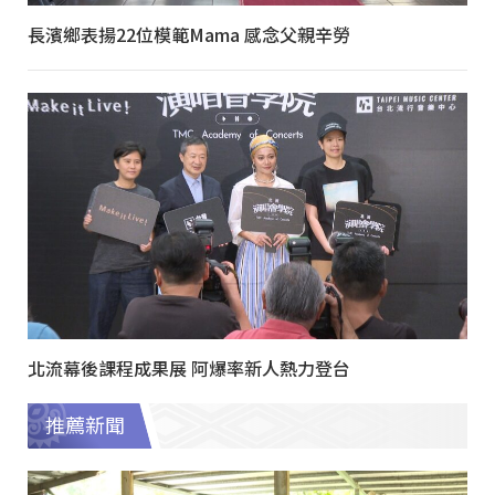
長濱鄉表揚22位模範Mama 感念父親辛勞
北流幕後課程成果展 阿爆率新人熱力登台
推薦新聞