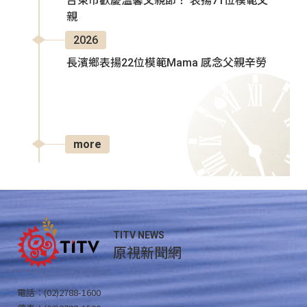
台東市歡慶溫馨父親節！ 表揚71位模範父
親
2026
長濱鄉表揚22位模範Mama 感念父親辛勞
more
TITV NEWS
原視新聞網
電話：(02)2788-1600