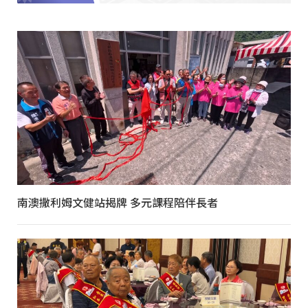
南澳撒利姆文健站揭牌 多元課程陪伴長者