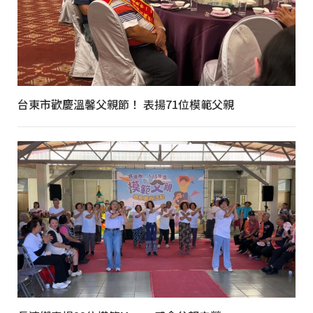
台東市歡慶溫馨父親節！ 表揚71位模範父親