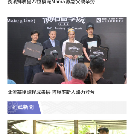
長濱鄉表揚22位模範Mama 感念父親辛勞
北流幕後課程成果展 阿爆率新人熱力登台
推薦新聞