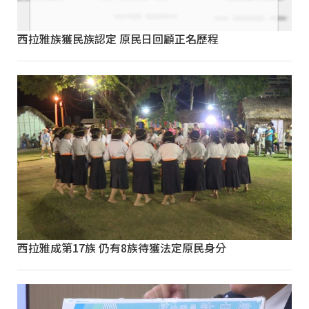
西拉雅族獲民族認定 原民日回顧正名歷程
西拉雅成第17族 仍有8族待獲法定原民身分