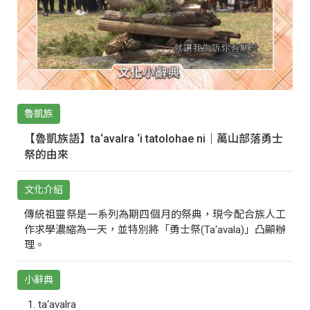
魯凱族
【魯凱族語】ta‘avalra ‘i tatolohae ni｜萬山部落勇士
祭的由來
文化介紹
傳統祖靈祭是一系列為期四個月的祭典，現今配合族人工
作求學濃縮為一天，並特別將「勇士祭(Ta‘avala)」凸顯辦
理。
小辭典
ta‘avalra