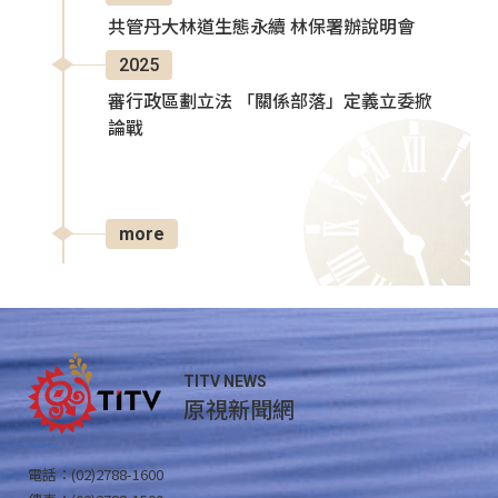
共管丹大林道生態永續 林保署辦說明會
2025
審行政區劃立法 「關係部落」定義立委掀
論戰
more
TITV NEWS
原視新聞網
電話：(02)2788-1600