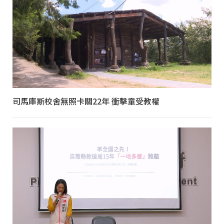
司馬庫斯校舍無照卡關22年 衝擊童受教權