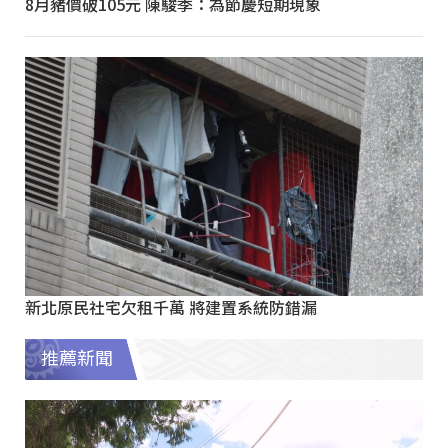
8月豬價破105元 陳駿季：為節慶短期現象
新北原民社宅欠租千萬 將建置系統防錯漏
推薦新聞