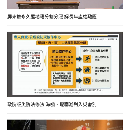
屏東推永久屋地籍分割分照 解長年產權難題
政院版災防法修法 海嘯、堰塞湖列入災害別