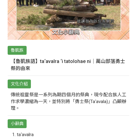
魯凱族
【魯凱族語】ta‘avalra ‘i tatolohae ni｜萬山部落勇士
祭的由來
文化介紹
傳統祖靈祭是一系列為期四個月的祭典，現今配合族人工
作求學濃縮為一天，並特別將「勇士祭(Ta‘avala)」凸顯辦
理。
小辭典
ta‘avalra