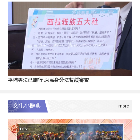
平埔專法已施行 原民身分法暫緩審查
文化小辭典