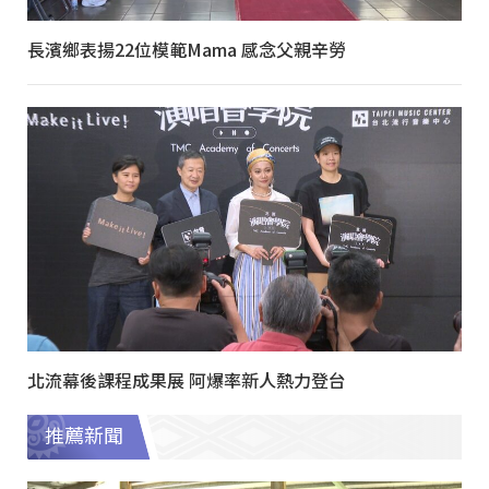
長濱鄉表揚22位模範Mama 感念父親辛勞
北流幕後課程成果展 阿爆率新人熱力登台
推薦新聞