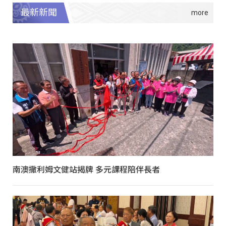
最新新聞
南澳撒利姆文健站揭牌 多元課程陪伴長者