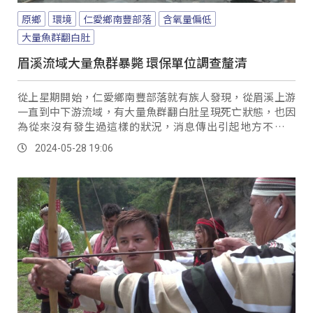
原鄉
環境
仁愛鄉南豐部落
含氧量偏低
大量魚群翻白肚
眉溪流域大量魚群暴斃 環保單位調查釐清
從上星期開始，仁愛鄉南豐部落就有族人發現，從眉溪上游
一直到中下游流域，有大量魚群翻白肚呈現死亡狀態，也因
為從來沒有發生過這樣的狀況，消息傳出引起地方不小恐
慌。
2024-05-28 19:06