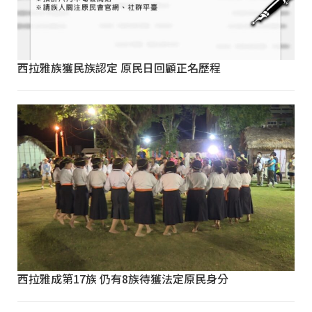
西拉雅族獲民族認定 原民日回顧正名歷程
西拉雅成第17族 仍有8族待獲法定原民身分