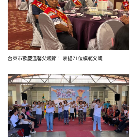
台東市歡慶溫馨父親節！ 表揚71位模範父親