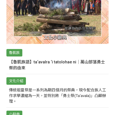
魯凱族
【魯凱族語】ta‘avalra ‘i tatolohae ni｜萬山部落勇士
祭的由來
文化介紹
傳統祖靈祭是一系列為期四個月的祭典，現今配合族人工
作求學濃縮為一天，並特別將「勇士祭(Ta‘avala)」凸顯辦
理。
小辭典