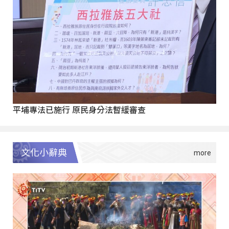
平埔專法已施行 原民身分法暫緩審查
文化小辭典