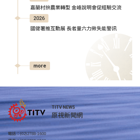
嘉蘭村拚農業轉型 金峰說明會促經驗交流
2026
國健署推互動展 長者量六力揪失能警訊
more
TITV NEWS
原視新聞網
電話：(02)2788-1600