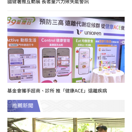
國健署推互動展 長者量六力揪失能警訊
基金會攜手超商、診所 推「健康ACE」遠離疾病
推薦新聞