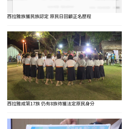
西拉雅族獲民族認定 原民日回顧正名歷程
西拉雅成第17族 仍有8族待獲法定原民身分