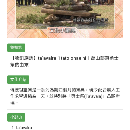
魯凱族
【魯凱族語】ta‘avalra ‘i tatolohae ni｜萬山部落勇士
祭的由來
文化介紹
傳統祖靈祭是一系列為期四個月的祭典，現今配合族人工
作求學濃縮為一天，並特別將「勇士祭(Ta‘avala)」凸顯辦
理。
小辭典
ta‘avalra