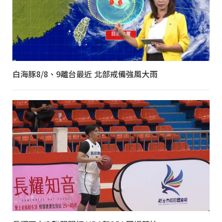
白海豚8/8、9離台最近 北部戒備強風大雨