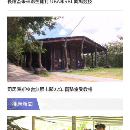
長耀盃未來聯盟開打 UBA和SBL同場競技
司馬庫斯校舍無照卡關22年 衝擊童受教權
推薦新聞