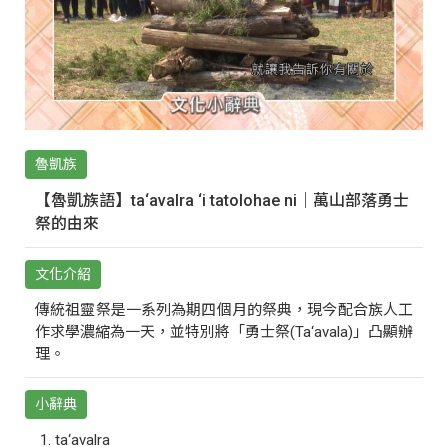
魯凱族
【魯凱族語】ta‘avalra ‘i tatolohae ni｜萬山部落勇士
祭的由來
文化介紹
傳統祖靈祭是一系列為期四個月的祭典，現今配合族人工
作求學濃縮為一天，並特別將「勇士祭(Ta‘avala)」凸顯辦
理。
小辭典
ta‘avalra