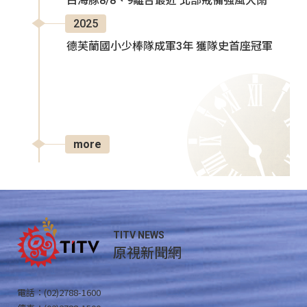
白海豚8/8、9離台最近 北部戒備強風大雨
2025
德芙蘭國小少棒隊成軍3年 獲隊史首座冠軍
more
TITV NEWS
原視新聞網
電話：(02)2788-1600