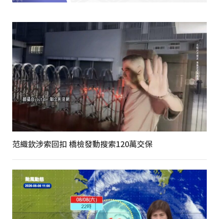
范織欽涉索回扣 橋檢發動搜索120萬交保