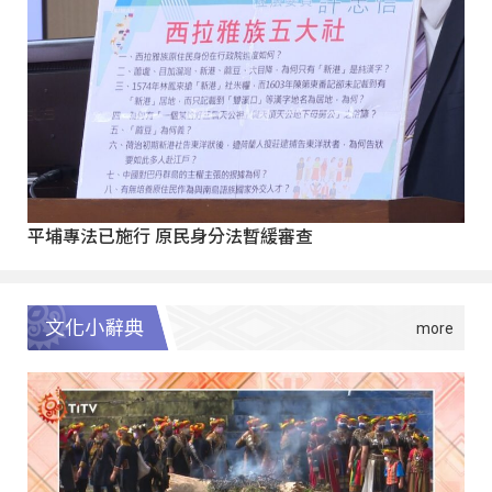
平埔專法已施行 原民身分法暫緩審查
文化小辭典