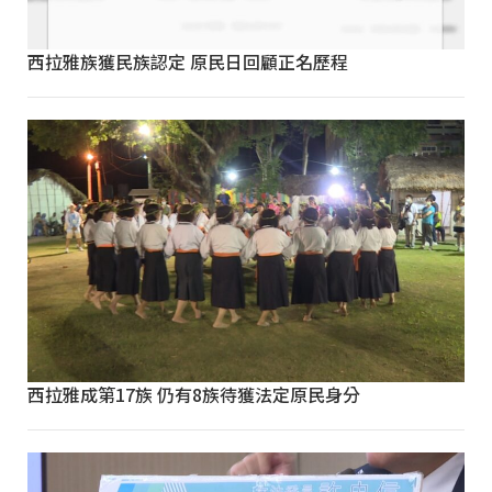
西拉雅族獲民族認定 原民日回顧正名歷程
西拉雅成第17族 仍有8族待獲法定原民身分