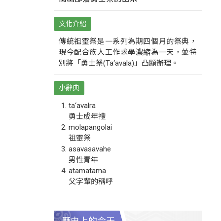
文化介紹
傳統祖靈祭是一系列為期四個月的祭典，
現今配合族人工作求學濃縮為一天，並特
別將「勇士祭(Ta‘avala)」凸顯辦理。
小辭典
ta‘avalra
勇士成年禮
molapangolai
祖靈祭
asavasavahe
男性青年
atamatama
父字輩的稱呼
歷史上的今天