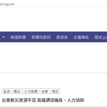
Instagram
族語新聞
新聞性節目
節目表
主播專區
歷史上
生活
風災
人力支援
台東
救災
台東救災資源不足 高雄調派機具、人力協助