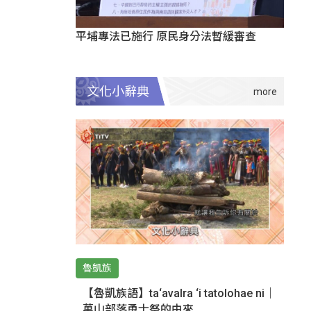
平埔專法已施行 原民身分法暫緩審查
文化小辭典
魯凱族
【魯凱族語】ta‘avalra ‘i tatolohae ni｜
萬山部落勇士祭的由來