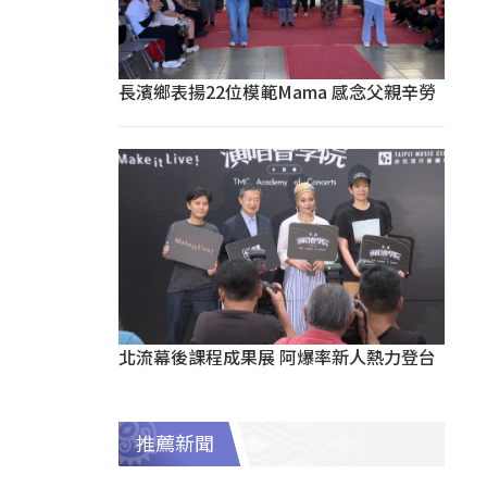
長濱鄉表揚22位模範Mama 感念父親辛勞
北流幕後課程成果展 阿爆率新人熱力登台
推薦新聞