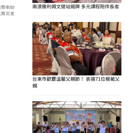
南澳撒利姆文健站揭牌 多元課程陪伴長者
帶來80
批救災支
台東市歡慶溫馨父親節！ 表揚71位模範父
親