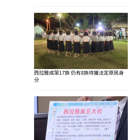
西拉雅成第17族 仍有8族待獲法定原民身
分