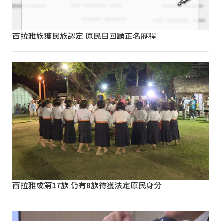
西拉雅族獲民族認定 原民日回顧正名歷程
西拉雅成第17族 仍有8族待獲法定原民身分