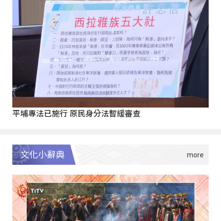
平埔專法已施行 原民身分法暫緩審查
文化小辭典