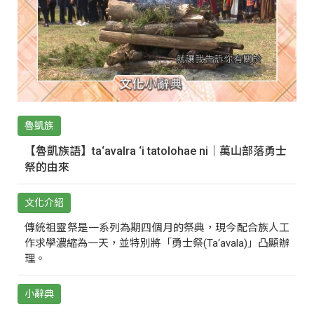
魯凱族
【魯凱族語】ta‘avalra ‘i tatolohae ni｜萬山部落勇士
祭的由來
文化介紹
傳統祖靈祭是一系列為期四個月的祭典，現今配合族人工
作求學濃縮為一天，並特別將「勇士祭(Ta‘avala)」凸顯辦
理。
小辭典