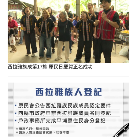
西拉雅族成第17族 原民日慶賀正名成功