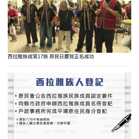
西拉雅族成第17族 原民日慶賀正名成功