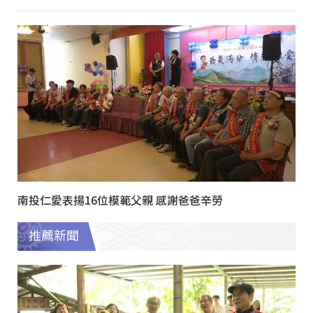
南投仁愛表揚16位模範父親 感謝爸爸辛勞
推薦新聞