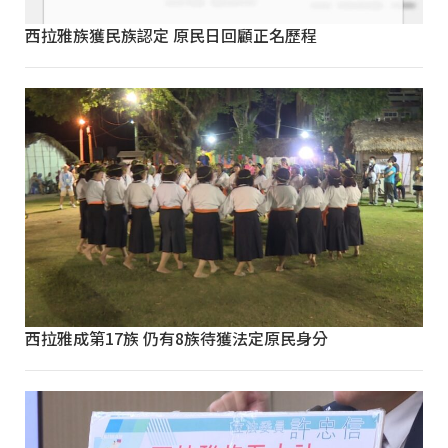
西拉雅族獲民族認定 原民日回顧正名歷程
西拉雅成第17族 仍有8族待獲法定原民身分