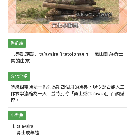
魯凱族
【魯凱族語】ta‘avalra ‘i tatolohae ni｜萬山部落勇士
祭的由來
文化介紹
傳統祖靈祭是一系列為期四個月的祭典，現今配合族人工
作求學濃縮為一天，並特別將「勇士祭(Ta‘avala)」凸顯辦
理。
小辭典
ta‘avalra
勇士成年禮