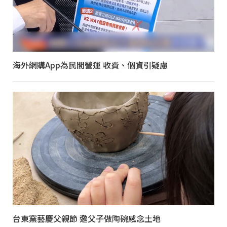
海外網購App為民間營運 收費、個資引疑慮
台東窯藝慶父親節 邀父子做陶碗感念土地