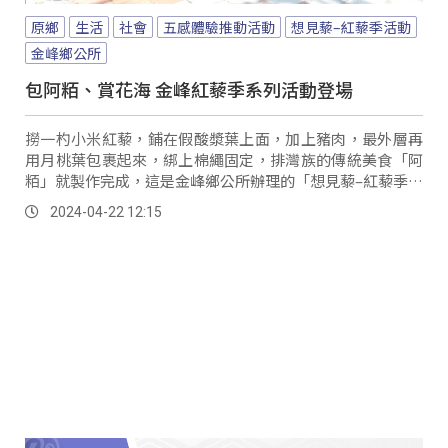
原鄉
生活
社會
五感體驗推動活動
想見藜–紅藜季活動
金峰鄉公所
包阿粨、賞花海 金峰紅藜季系列活動登場
撈一杓小米紅藜，鋪在假酸漿葉上面，加上豬肉，最外層再
用月桃葉包裹起來，綁上棉繩固定，排灣族的傳統美食「阿
粨」就製作完成，這是金峰鄉公所辦理的「想見藜–紅藜季活
動」，其中這場包粽活動，吸引上百名遊客報名參與，就連
2024-04-22 12:15
外國朋友特地來體驗。