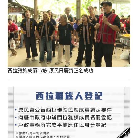
西拉雅族成第17族 原民日慶賀正名成功