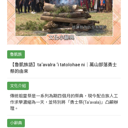
魯凱族
【魯凱族語】ta‘avalra ‘i tatolohae ni｜萬山部落勇士
祭的由來
文化介紹
傳統祖靈祭是一系列為期四個月的祭典，現今配合族人工
作求學濃縮為一天，並特別將「勇士祭(Ta‘avala)」凸顯辦
理。
小辭典