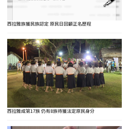
西拉雅族獲民族認定 原民日回顧正名歷程
西拉雅成第17族 仍有8族待獲法定原民身分