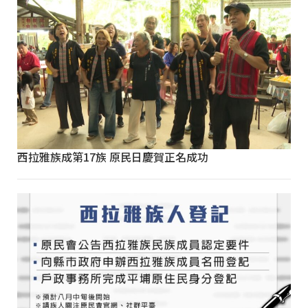
西拉雅族成第17族 原民日慶賀正名成功