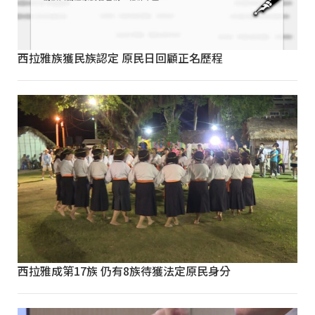
西拉雅族獲民族認定 原民日回顧正名歷程
西拉雅成第17族 仍有8族待獲法定原民身分