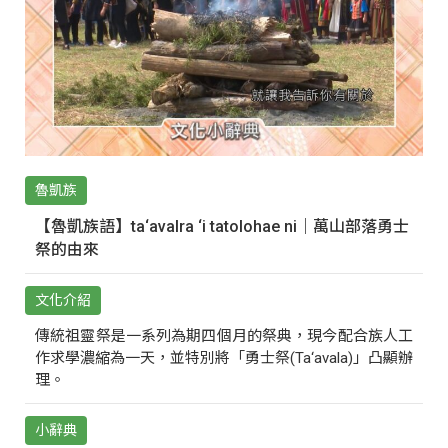
魯凱族
【魯凱族語】ta‘avalra ‘i tatolohae ni｜萬山部落勇士
祭的由來
文化介紹
傳統祖靈祭是一系列為期四個月的祭典，現今配合族人工
作求學濃縮為一天，並特別將「勇士祭(Ta‘avala)」凸顯辦
理。
小辭典