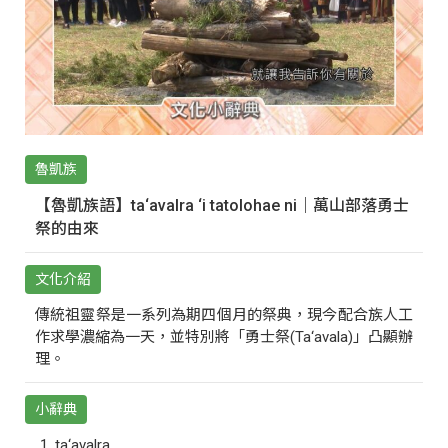
魯凱族
【魯凱族語】ta‘avalra ‘i tatolohae ni｜萬山部落勇士
祭的由來
文化介紹
傳統祖靈祭是一系列為期四個月的祭典，現今配合族人工
作求學濃縮為一天，並特別將「勇士祭(Ta‘avala)」凸顯辦
理。
小辭典
ta‘avalra