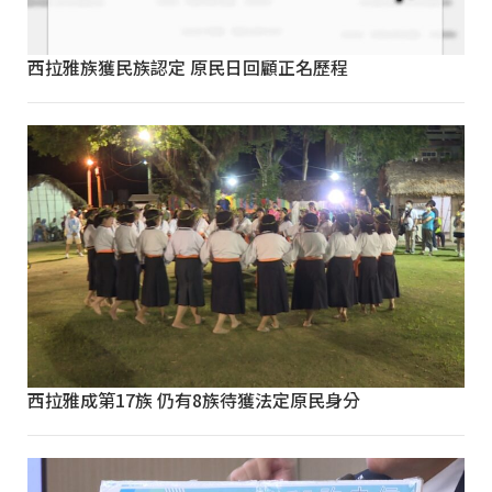
西拉雅族獲民族認定 原民日回顧正名歷程
西拉雅成第17族 仍有8族待獲法定原民身分