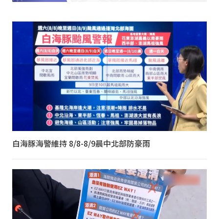
白海豚海警維持 8/8-8/9晨中北部防豪雨