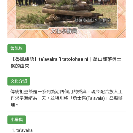
魯凱族
【魯凱族語】ta‘avalra ‘i tatolohae ni｜萬山部落勇士
祭的由來
文化介紹
傳統祖靈祭是一系列為期四個月的祭典，現今配合族人工
作求學濃縮為一天，並特別將「勇士祭(Ta‘avala)」凸顯辦
理。
小辭典
ta‘avalra