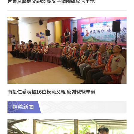
台東窯藝慶父親節 邀父子做陶碗感念土地
南投仁愛表揚16位模範父親 感謝爸爸辛勞
推薦新聞