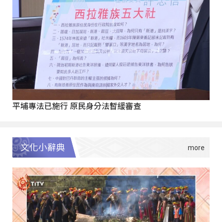
平埔專法已施行 原民身分法暫緩審查
文化小辭典