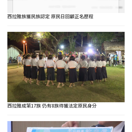
西拉雅族獲民族認定 原民日回顧正名歷程
西拉雅成第17族 仍有8族待獲法定原民身分