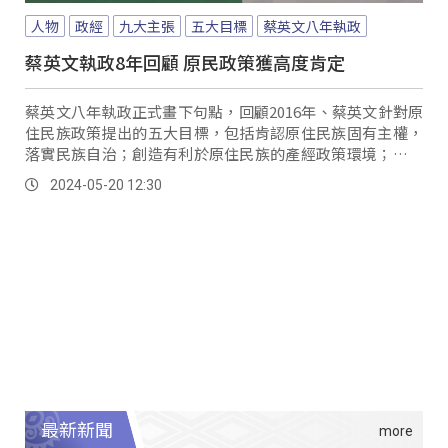
人物
政經
九大主張
五大目標
蔡英文八年執政
蔡英文執政8年回顧 原民政策獲高度肯定
蔡英文八年執政正式畫下句點，回顧2016年、蔡英文針對原
住民族政策提出的五大目標，包括肯認原住民族固有主權，
落實民族自治；創造有利於原住民族的產經政策環境；消除
對原住民族一切形式的不平等；劃設原住民族特定區域計
2024-05-20 12:30
劃；保障原住民族教育、文化與媒體權；而在具體落實上，
則是提出了九大主張，向原住民族道歉，實現轉型正義、憲
法專章保障原住民族權利、落實推動原住民族自治、立法保
障原住民族土地權、保障上萬新工作機會、開創永續原住民
族經濟發展、建立原住民族教育體制，維護教育、文化與媒
體權、重視原住民族健康權、強化都市原住民與原鄉間的支
持網絡、尊重平埔族群自我認同權。
最新新聞