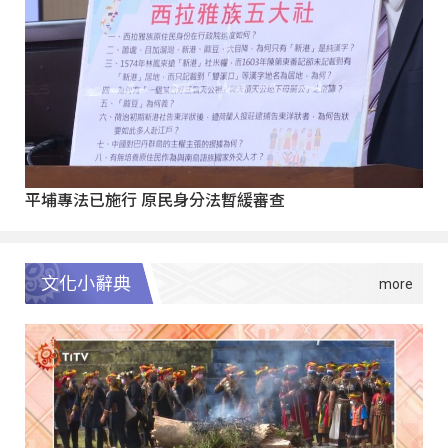
平埔專法已施行 原民身分法暫緩審查
文化小辭典