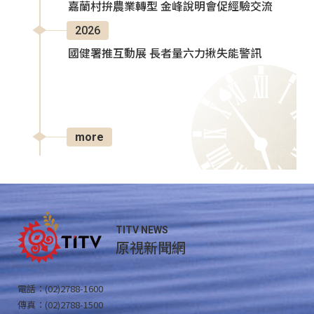
嘉蘭村拚農業轉型 金峰說明會促經驗交流
2026
國健署推互動展 長者量六力揪失能警訊
more
TITV NEWS
原視新聞網
電話：(02)2788-1600
傳真：(02)2788-1500