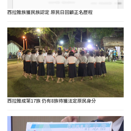
西拉雅族獲民族認定 原民日回顧正名歷程
西拉雅成第17族 仍有8族待獲法定原民身分