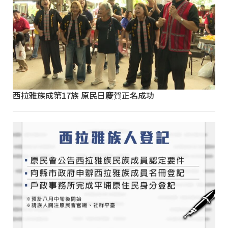
西拉雅族成第17族 原民日慶賀正名成功