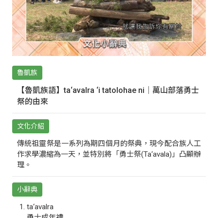
魯凱族
【魯凱族語】ta‘avalra ‘i tatolohae ni｜萬山部落勇士
祭的由來
文化介紹
傳統祖靈祭是一系列為期四個月的祭典，現今配合族人工
作求學濃縮為一天，並特別將「勇士祭(Ta‘avala)」凸顯辦
理。
小辭典
ta‘avalra
勇士成年禮