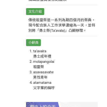
文化介紹
傳統祖靈祭是一系列為期四個月的祭典，
現今配合族人工作求學濃縮為一天，並特
別將「勇士祭(Ta‘avala)」凸顯辦理。
小辭典
ta‘avalra
勇士成年禮
molapangolai
祖靈祭
asavasavahe
男性青年
atamatama
父字輩的稱呼
歷史上的今天