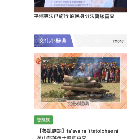
平埔專法已施行 原民身分法暫緩審查
文化小辭典
魯凱族
【魯凱族語】ta‘avalra ‘i tatolohae ni｜
萬山部落勇士祭的由來