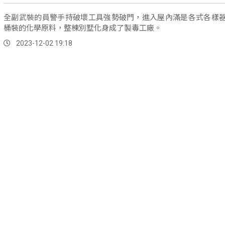
全副武裝的員警手持破壞工具強勢破門，進入屋內滿是各式各樣
桶裝的化學原料，整棟別墅化身成了製毒工廠。
2023-12-02 19:18