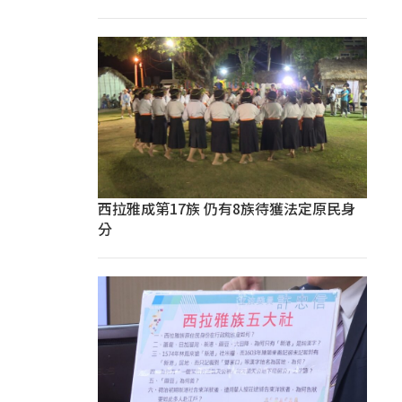
西拉雅成第17族 仍有8族待獲法定原民身
分