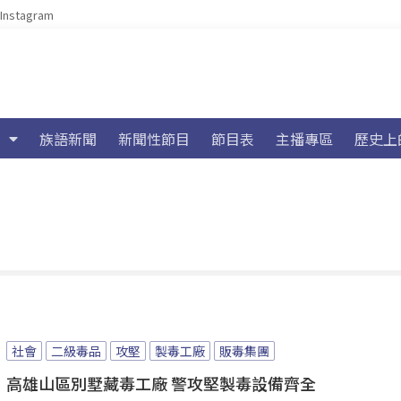
Instagram
族語新聞
新聞性節目
節目表
主播專區
歷史上
社會
二級毒品
攻堅
製毒工廠
販毒集團
高雄山區別墅藏毒工廠 警攻堅製毒設備齊全