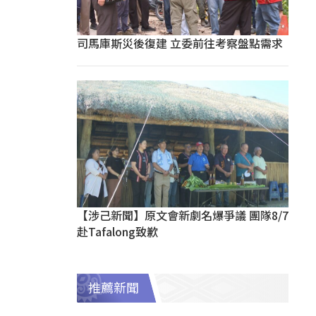
司馬庫斯災後復建 立委前往考察盤點需求
【涉己新聞】原文會新劇名爆爭議 團隊8/7
赴Tafalong致歉
推薦新聞