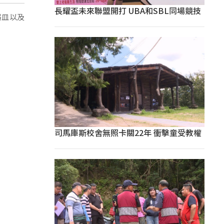
長耀盃未來聯盟開打 UBA和SBL同場競技
器皿以及
司馬庫斯校舍無照卡關22年 衝擊童受教權