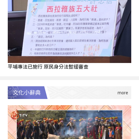
平埔專法已施行 原民身分法暫緩審查
文化小辭典