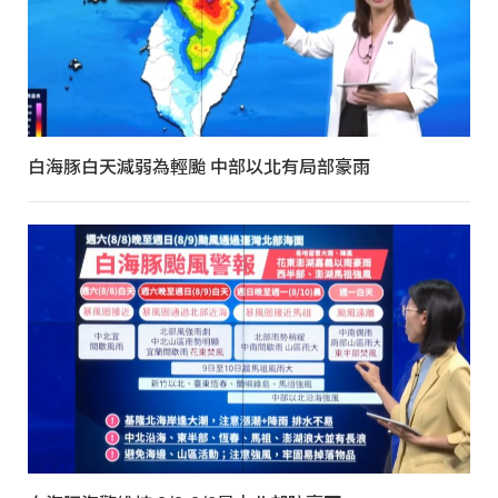
白海豚白天減弱為輕颱 中部以北有局部豪雨