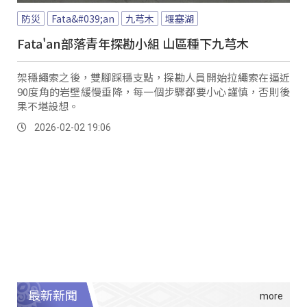
防災
Fata&#039;an
九芎木
堰塞湖
Fata'an部落青年探勘小組 山區種下九芎木
架穩繩索之後，雙腳踩穩支點，探勘人員開始拉繩索在逼近
90度角的岩壁緩慢垂降，每一個步驟都要小心謹慎，否則後
果不堪設想。
2026-02-02 19:06
最新新聞