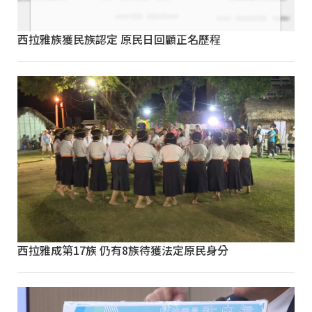
西拉雅族獲民族認定 原民日回顧正名歷程
西拉雅成第17族 仍有8族待獲法定原民身分