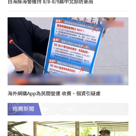
白海豚海警維持 8/8-8/9晨中北部防豪雨
海外網購App為民間營運 收費、個資引疑慮
推薦新聞