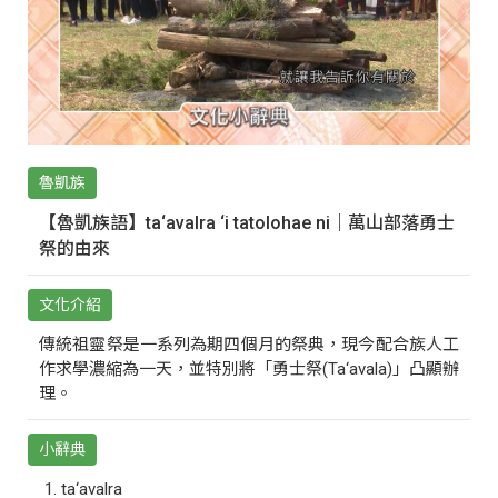
魯凱族
【魯凱族語】ta‘avalra ‘i tatolohae ni｜萬山部落勇士
祭的由來
文化介紹
傳統祖靈祭是一系列為期四個月的祭典，現今配合族人工
作求學濃縮為一天，並特別將「勇士祭(Ta‘avala)」凸顯辦
理。
小辭典
ta‘avalra