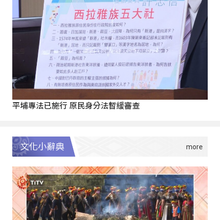
平埔專法已施行 原民身分法暫緩審查
文化小辭典