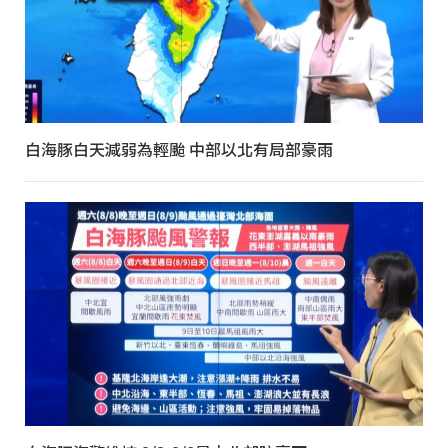
白海豚白天減弱為輕颱 中部以北有局部豪雨