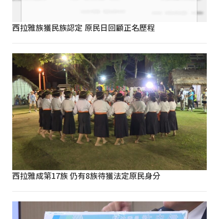
西拉雅族獲民族認定 原民日回顧正名歷程
西拉雅成第17族 仍有8族待獲法定原民身分