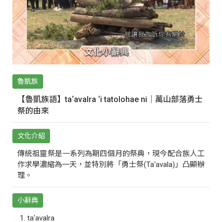
魯凱族
【魯凱族語】ta‘avalra ‘i tatolohae ni｜萬山部落勇士
祭的由來
文化介紹
傳統祖靈祭是一系列為期四個月的祭典，現今配合族人工
作求學濃縮為一天，並特別將「勇士祭(Ta‘avala)」凸顯辦
理。
小辭典
ta‘avalra