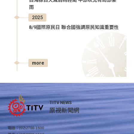
白海豚白天減弱為輕颱 中部以北有局部豪
雨
2025
8/9國際原民日 聯合國強調原民知識重要性
more
TITV NEWS
原視新聞網
電話：(02)2788-1600