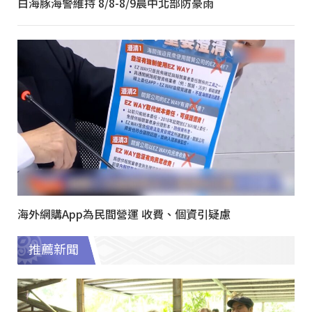
白海豚海警維持 8/8-8/9晨中北部防豪雨
海外網購App為民間營運 收費、個資引疑慮
推薦新聞