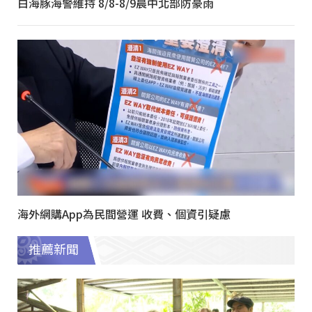
白海豚海警維持 8/8-8/9晨中北部防豪雨
海外網購App為民間營運 收費、個資引疑慮
推薦新聞