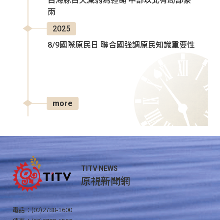
白海豚白天減弱為輕颱 中部以北有局部豪
雨
2025
8/9國際原民日 聯合國強調原民知識重要性
more
TITV NEWS
原視新聞網
電話：(02)2788-1600