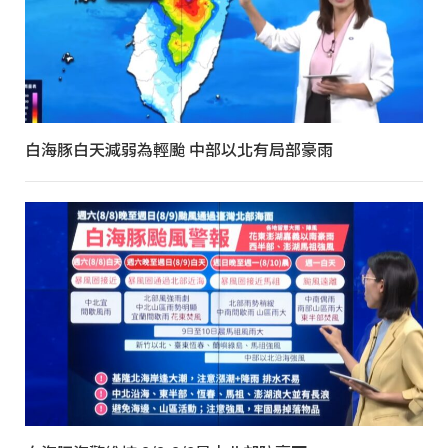
白海豚白天減弱為輕颱 中部以北有局部豪雨