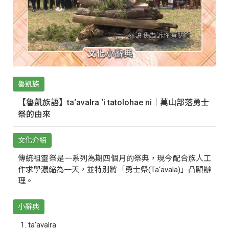
魯凱族
【魯凱族語】ta‘avalra ‘i tatolohae ni｜萬山部落勇士
祭的由來
文化介紹
傳統祖靈祭是一系列為期四個月的祭典，現今配合族人工
作求學濃縮為一天，並特別將「勇士祭(Ta‘avala)」凸顯辦
理。
小辭典
ta‘avalra