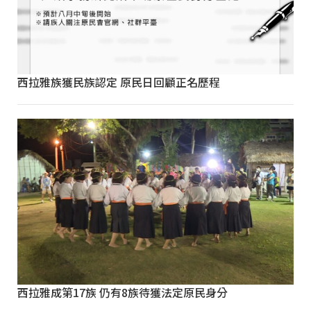
西拉雅族獲民族認定 原民日回顧正名歷程
西拉雅成第17族 仍有8族待獲法定原民身分