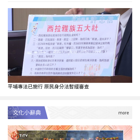
平埔專法已施行 原民身分法暫緩審查
文化小辭典