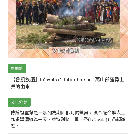
魯凱族
【魯凱族語】ta‘avalra ‘i tatolohae ni｜萬山部落勇士
祭的由來
文化介紹
傳統祖靈祭是一系列為期四個月的祭典，現今配合族人工
作求學濃縮為一天，並特別將「勇士祭(Ta‘avala)」凸顯辦
理。