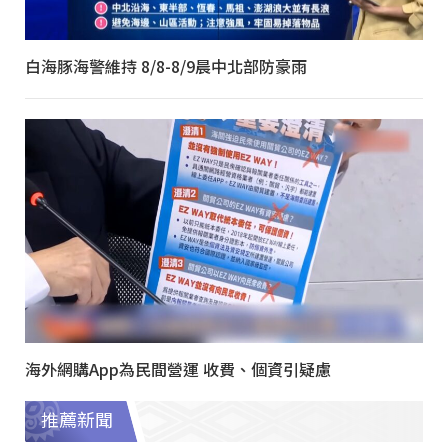
白海豚海警維持 8/8-8/9晨中北部防豪雨
海外網購App為民間營運 收費、個資引疑慮
推薦新聞