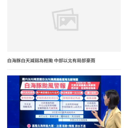
白海豚白天減弱為輕颱 中部以北有局部豪雨