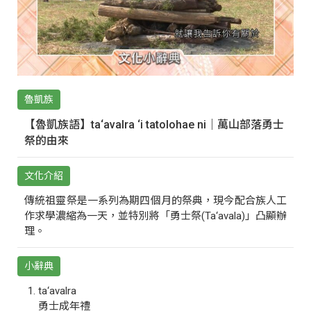
魯凱族
【魯凱族語】ta‘avalra ‘i tatolohae ni｜萬山部落勇士
祭的由來
文化介紹
傳統祖靈祭是一系列為期四個月的祭典，現今配合族人工
作求學濃縮為一天，並特別將「勇士祭(Ta‘avala)」凸顯辦
理。
小辭典
ta‘avalra
勇士成年禮