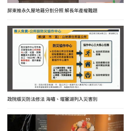
屏東推永久屋地籍分割分照 解長年產權難題
政院版災防法修法 海嘯、堰塞湖列入災害別