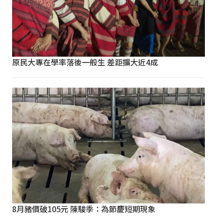
原民大專在學率落後一般生 差距擴大近4成
8月豬價破105元 陳駿季：為節慶短期現象