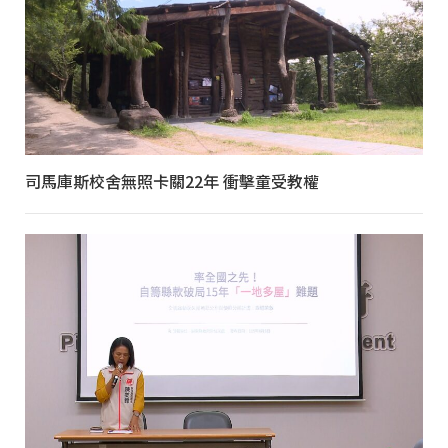
司馬庫斯校舍無照卡關22年 衝擊童受教權