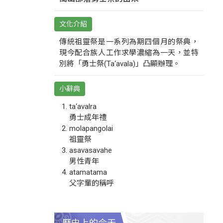
文化介紹
傳統祖靈祭是一系列為期四個月的祭典，
現今配合族人工作求學濃縮為一天，並特
別將「勇士祭(Ta‘avala)」凸顯辦理。
小辭典
ta‘avalra
勇士成年禮
molapangolai
祖靈祭
asavasavahe
男性青年
atamatama
父字輩的稱呼
歷史上的今天