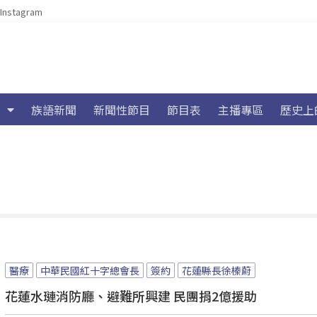
Instagram
族語新聞
新聞性節目
節目表
主播專區
歷史上
醫療
中華民國紅十字總會長
簽約
花蓮縣長徐榛蔚
花蓮水璉消防廳、避難所興建 民團捐2億援助