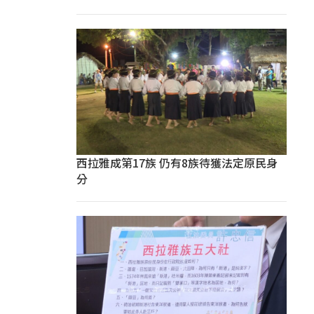
西拉雅成第17族 仍有8族待獲法定原民身
分