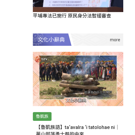
平埔專法已施行 原民身分法暫緩審查
文化小辭典
魯凱族
【魯凱族語】ta‘avalra ‘i tatolohae ni｜
萬山部落勇士祭的由來