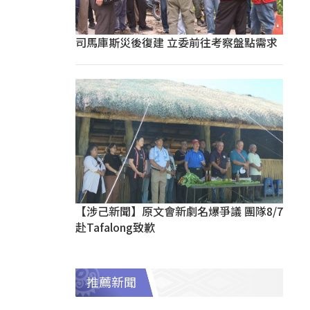
司馬庫斯災後復建 立委前往考察盤點需求
【涉己新聞】原文會新劇名爆爭議 團隊8/7
赴Tafalong致歉
推薦新聞