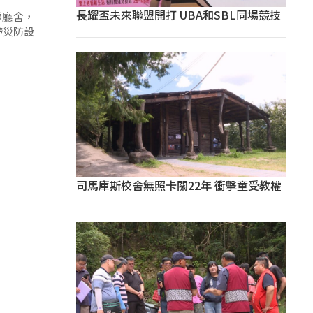
長耀盃未來聯盟開打 UBA和SBL同場競技
隊廳舍，
礎災防設
司馬庫斯校舍無照卡關22年 衝擊童受教權