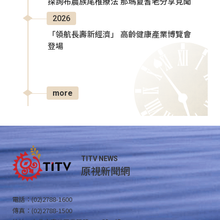
探詢布農族尾椎療法 那瑪夏耆老分享見聞
2026
「領航長壽新經濟」 高齡健康產業博覽會
登場
more
TITV NEWS
原視新聞網
電話：(02)2788-1600
傳真：(02)2788-1500