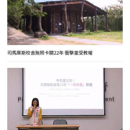
司馬庫斯校舍無照卡關22年 衝擊童受教權