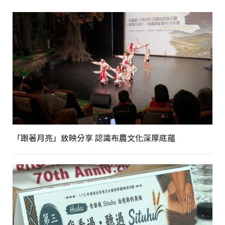
「跟著月亮」放映分享 認識布農文化深厚底蘊