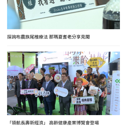
探詢布農族尾椎療法 那瑪夏耆老分享見聞
「領航長壽新經濟」 高齡健康產業博覽會登場