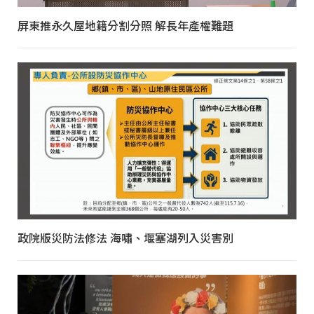
屏東推永久屋地籍分割分照 解長年產權難題
政院版災防法修法 海嘯、堰塞湖列入災害別