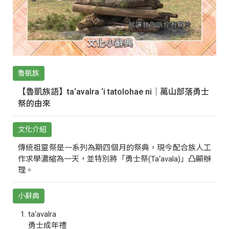
魯凱族
【魯凱族語】ta‘avalra ‘i tatolohae ni｜萬山部落勇士
祭的由來
文化介紹
傳統祖靈祭是一系列為期四個月的祭典，現今配合族人工
作求學濃縮為一天，並特別將「勇士祭(Ta‘avala)」凸顯辦
理。
小辭典
ta‘avalra
勇士成年禮