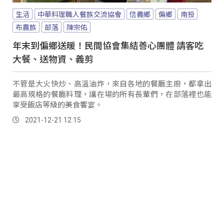
生活
中華料理職人餐族交流協會
信義鄉
偏鄉
南投
布農族
部落
陳宗佑
年末到偏鄉送暖！民間協會集結善心團體 請客吃
大餐、送物資、義剪
不管是大火快炒、高溫油炸，來自各地的餐廳主廚，都拿出
最高規格的餐廳料理，讓在場的所有長輩們，在部落裡也能
享受飯店等級的美食饗宴。
2021-12-21 12:15