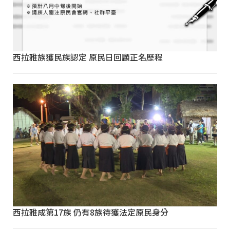
西拉雅族獲民族認定 原民日回顧正名歷程
西拉雅成第17族 仍有8族待獲法定原民身分