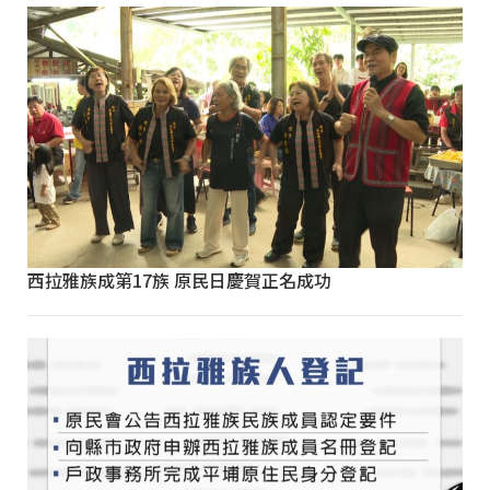
西拉雅族成第17族 原民日慶賀正名成功