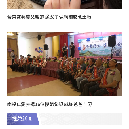
台東窯藝慶父親節 邀父子做陶碗感念土地
南投仁愛表揚16位模範父親 感謝爸爸辛勞
推薦新聞