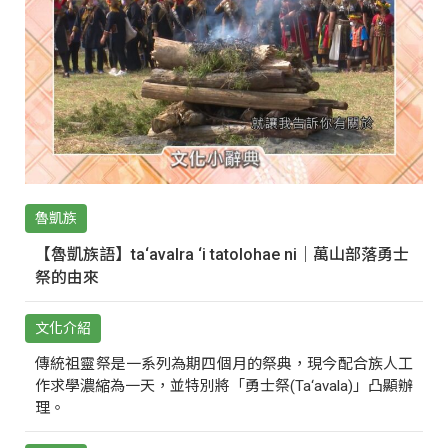
魯凱族
【魯凱族語】ta‘avalra ‘i tatolohae ni｜萬山部落勇士
祭的由來
文化介紹
傳統祖靈祭是一系列為期四個月的祭典，現今配合族人工
作求學濃縮為一天，並特別將「勇士祭(Ta‘avala)」凸顯辦
理。