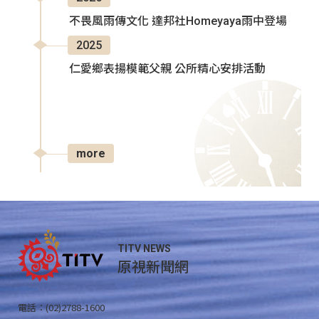
不畏風雨傳文化 達邦社Homeyaya雨中登場
2025
仁愛鄉表揚模範父親 公所精心安排活動
more
TITV NEWS
原視新聞網
電話：(02)2788-1600