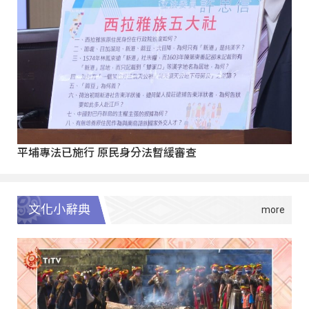
平埔專法已施行 原民身分法暫緩審查
文化小辭典