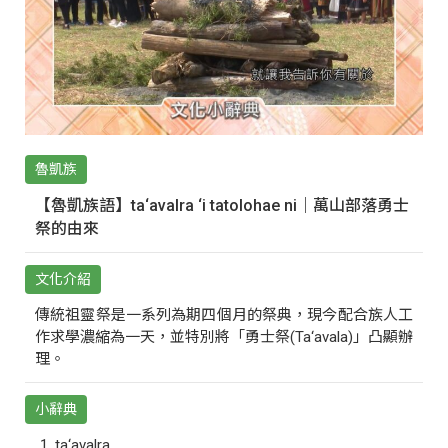
魯凱族
【魯凱族語】ta‘avalra ‘i tatolohae ni｜萬山部落勇士
祭的由來
文化介紹
傳統祖靈祭是一系列為期四個月的祭典，現今配合族人工
作求學濃縮為一天，並特別將「勇士祭(Ta‘avala)」凸顯辦
理。
小辭典
ta‘avalra