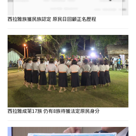
西拉雅族獲民族認定 原民日回顧正名歷程
西拉雅成第17族 仍有8族待獲法定原民身分