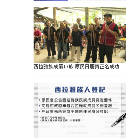
西拉雅族成第17族 原民日慶賀正名成功