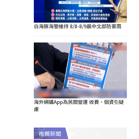
白海豚海警維持 8/8-8/9晨中北部防豪雨
海外網購App為民間營運 收費、個資引疑
慮
推薦新聞