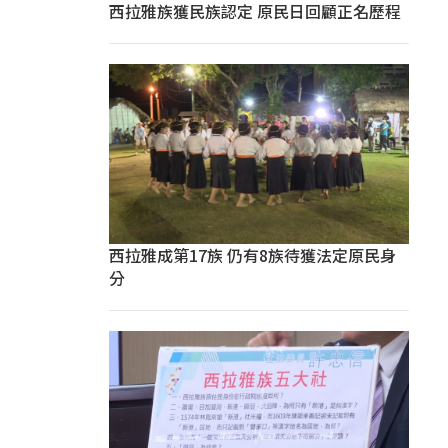
西拉雅族獲民族認定 原民日回顧正名歷程
西拉雅成第17族 仍有8族待獲法定原民身
分