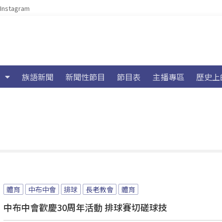
Instagram
族語新聞
新聞性節目
節目表
主播專區
歷史上
體育
中布中會
排球
長老教會
體育
中布中會歡慶30周年活動 排球賽切磋球技