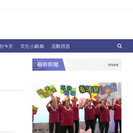
的今天
文化小辭典
活動訊息
最新新聞