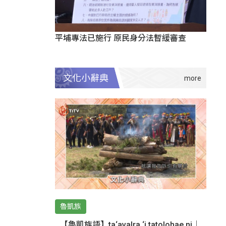
平埔專法已施行 原民身分法暫緩審查
文化小辭典
魯凱族
【魯凱族語】ta‘avalra ‘i tatolohae ni｜