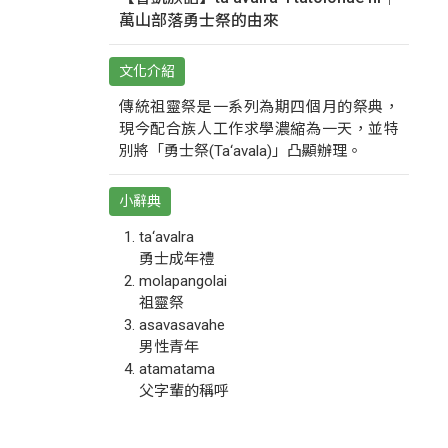
萬山部落勇士祭的由來
文化介紹
傳統祖靈祭是一系列為期四個月的祭典，
現今配合族人工作求學濃縮為一天，並特
別將「勇士祭(Ta‘avala)」凸顯辦理。
小辭典
ta‘avalra
勇士成年禮
molapangolai
祖靈祭
asavasavahe
男性青年
atamatama
父字輩的稱呼