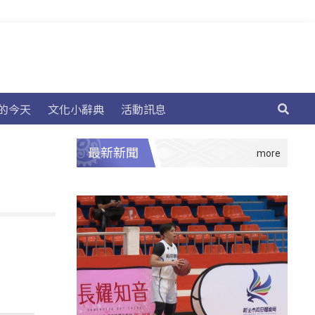
的今天
文化小辭典
活動訊息
最新新聞