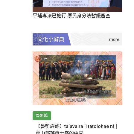
平埔專法已施行 原民身分法暫緩審查
文化小辭典
魯凱族
【魯凱族語】ta‘avalra ‘i tatolohae ni｜
萬山部落勇士祭的由來