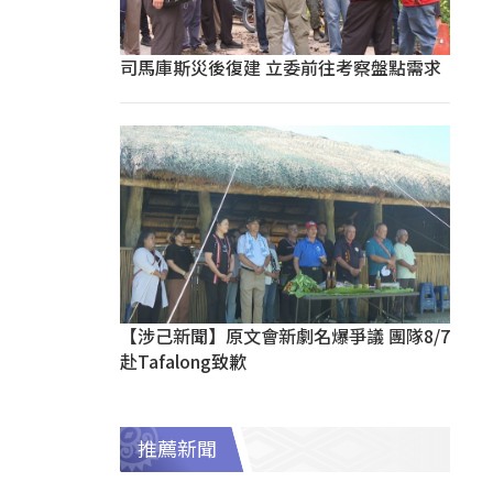
司馬庫斯災後復建 立委前往考察盤點需求
【涉己新聞】原文會新劇名爆爭議 團隊8/7
赴Tafalong致歉
推薦新聞