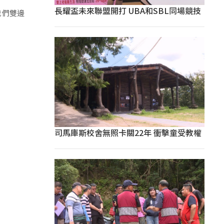
長耀盃未來聯盟開打 UBA和SBL同場競技
我們雙邊
司馬庫斯校舍無照卡關22年 衝擊童受教權