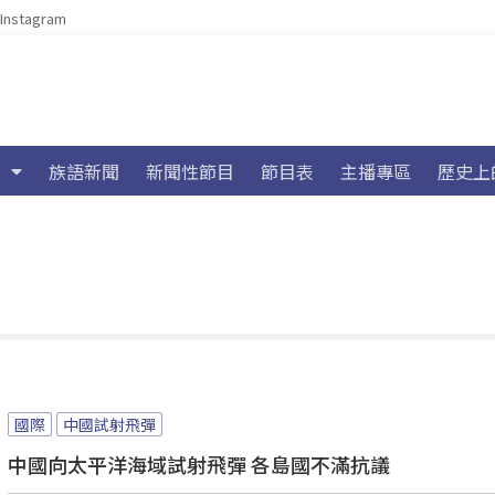
Instagram
族語新聞
新聞性節目
節目表
主播專區
歷史上
國際
中國試射飛彈
中國向太平洋海域試射飛彈 各島國不滿抗議