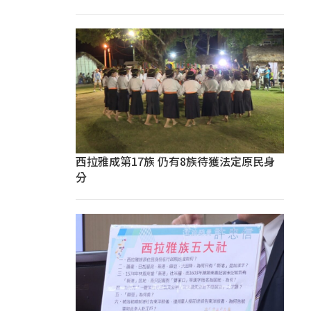
西拉雅成第17族 仍有8族待獲法定原民身
分