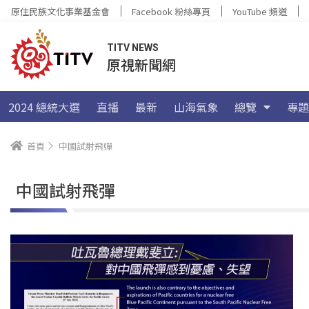
原住民族文化事業基金會
Facebook 粉絲專頁
YouTube 頻道
TITV NEWS
原視新聞網
2024 總統大選
直播
最新
山海氣象
總覽
專題
首頁
中國試射飛彈
中國試射飛彈