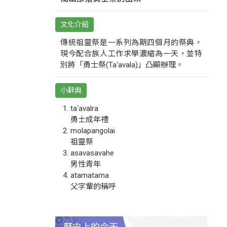
文化介紹
傳統祖靈祭是一系列為期四個月的祭典，
現今配合族人工作求學濃縮為一天，並特
別將「勇士祭(Ta‘avala)」凸顯辦理。
小辭典
ta‘avalra
勇士成年禮
molapangolai
祖靈祭
asavasavahe
男性青年
atamatama
父字輩的稱呼
歷史上的今天