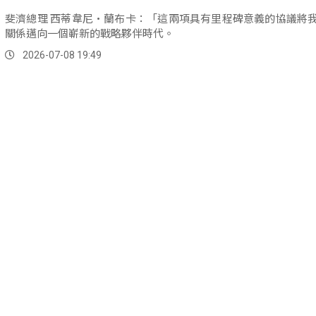
斐濟總理 西蒂韋尼·蘭布卡：「這兩項具有里程碑意義的協議將
關係邁向一個嶄新的戰略夥伴時代。
2026-07-08 19:49