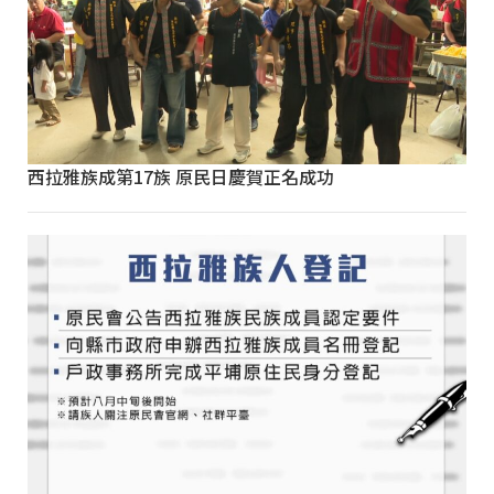
西拉雅族成第17族 原民日慶賀正名成功