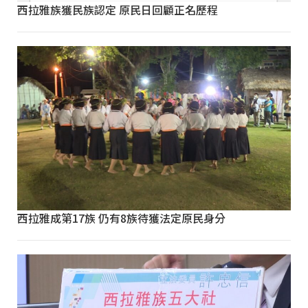
西拉雅族獲民族認定 原民日回顧正名歷程
西拉雅成第17族 仍有8族待獲法定原民身分