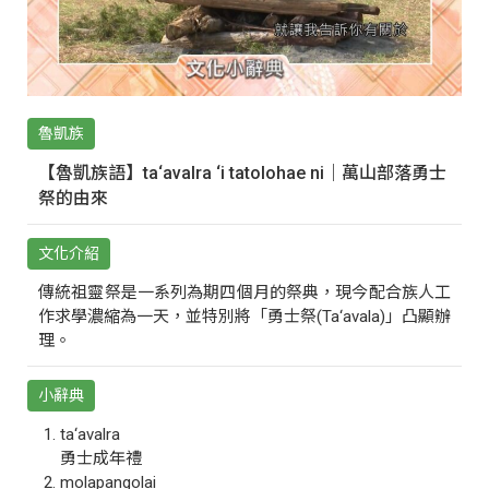
魯凱族
【魯凱族語】ta‘avalra ‘i tatolohae ni｜萬山部落勇士
祭的由來
文化介紹
傳統祖靈祭是一系列為期四個月的祭典，現今配合族人工
作求學濃縮為一天，並特別將「勇士祭(Ta‘avala)」凸顯辦
理。
小辭典
ta‘avalra
勇士成年禮
molapangolai