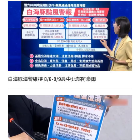
白海豚海警維持 8/8-8/9晨中北部防豪雨