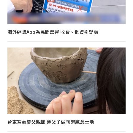
海外網購App為民間營運 收費、個資引疑慮
台東窯藝慶父親節 邀父子做陶碗感念土地