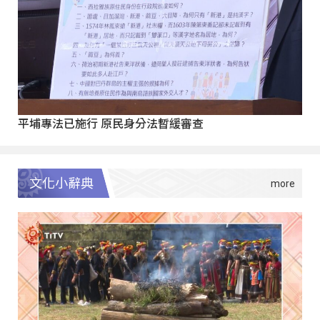
平埔專法已施行 原民身分法暫緩審查
文化小辭典