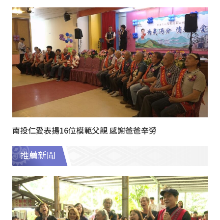
南投仁愛表揚16位模範父親 感謝爸爸辛勞
推薦新聞