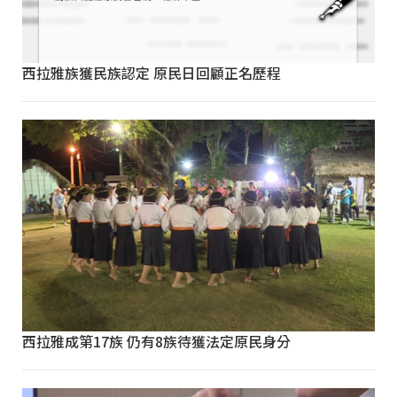
西拉雅族獲民族認定 原民日回顧正名歷程
西拉雅成第17族 仍有8族待獲法定原民身分