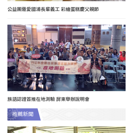
公益團邀愛國浦長輩義工 彩繪蛋糕慶父親節
族語認證首推在地測驗 屏東舉辦說明會
推薦新聞