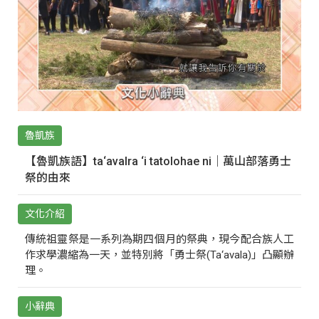
魯凱族
【魯凱族語】ta‘avalra ‘i tatolohae ni｜萬山部落勇士
祭的由來
文化介紹
傳統祖靈祭是一系列為期四個月的祭典，現今配合族人工
作求學濃縮為一天，並特別將「勇士祭(Ta‘avala)」凸顯辦
理。
小辭典