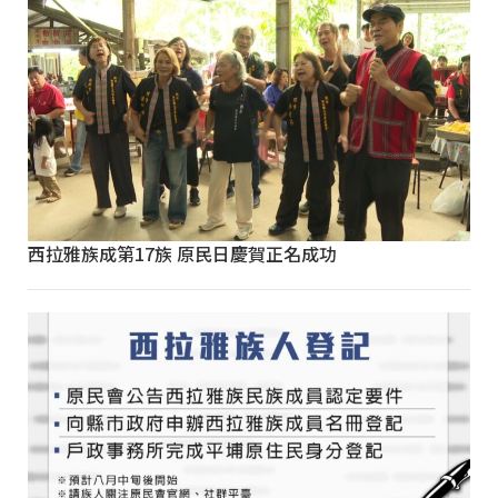
西拉雅族成第17族 原民日慶賀正名成功