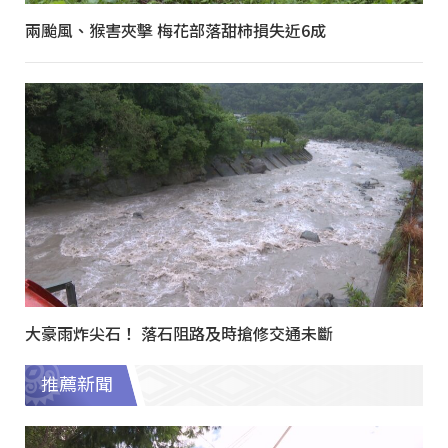
兩颱風、猴害夾擊 梅花部落甜柿損失近6成
大豪雨炸尖石！ 落石阻路及時搶修交通未斷
推薦新聞