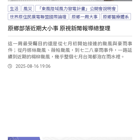
生活
風災
「東風陸域風力發電計畫」公開會說明會
世界原住民廣電聯盟國際論壇
原鄉一周大事
原鄉醫療體系
原鄉部落近期大小事 原視新聞報導總整理
這一周最受矚目的還是從七月初開始接連的颱風與豪雨事
件；從丹娜絲颱風、薇帕颱風，到七二八豪雨事件，一路延
續到近期的楊柳颱風，幾乎整個七月台灣都泡在雨水裡。
2025-08-16 19:06