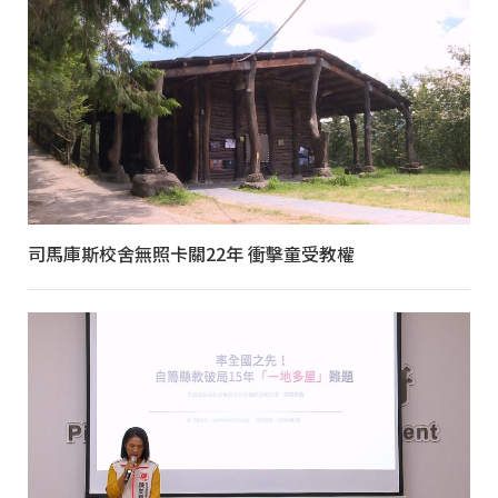
司馬庫斯校舍無照卡關22年 衝擊童受教權