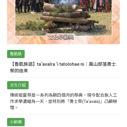
魯凱族
【魯凱族語】ta‘avalra ‘i tatolohae ni｜萬山部落勇士
祭的由來
文化介紹
傳統祖靈祭是一系列為期四個月的祭典，現今配合族人工
作求學濃縮為一天，並特別將「勇士祭(Ta‘avala)」凸顯辦
理。
小辭典