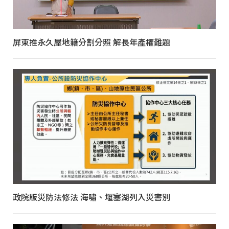
屏東推永久屋地籍分割分照 解長年產權難題
政院版災防法修法 海嘯、堰塞湖列入災害別