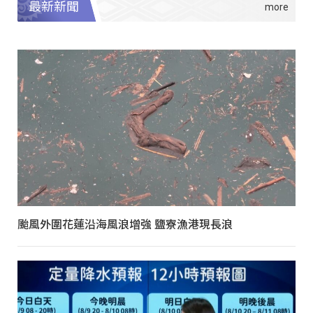
最新新聞
颱風外圍花蓮沿海風浪增強 鹽寮漁港現長浪