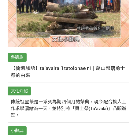
魯凱族
【魯凱族語】ta‘avalra ‘i tatolohae ni｜萬山部落勇士
祭的由來
文化介紹
傳統祖靈祭是一系列為期四個月的祭典，現今配合族人工
作求學濃縮為一天，並特別將「勇士祭(Ta‘avala)」凸顯辦
理。
小辭典