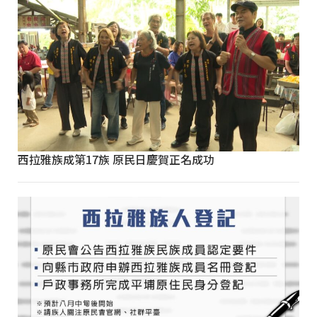
西拉雅族成第17族 原民日慶賀正名成功