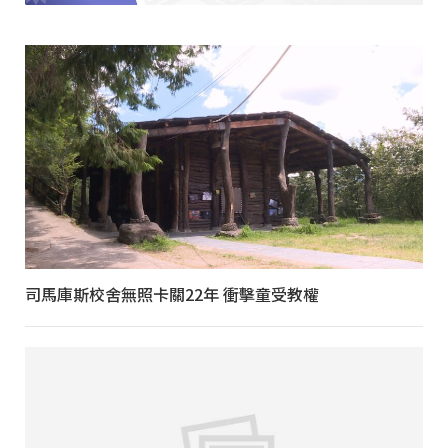
司馬庫斯校舍無照卡關22年 衝擊童受教權