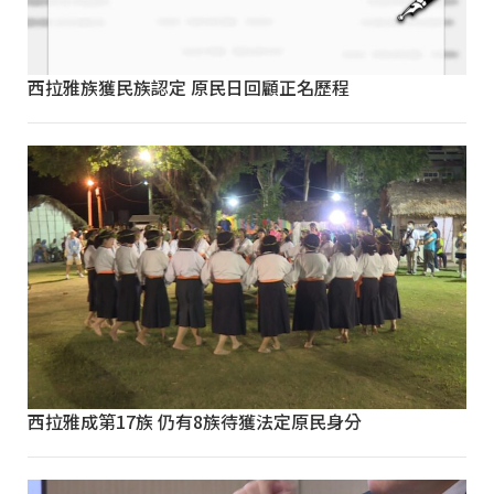
西拉雅族獲民族認定 原民日回顧正名歷程
西拉雅成第17族 仍有8族待獲法定原民身分