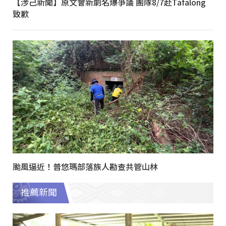
【涉己新聞】原文會新劇名爆爭議 團隊8/7赴Tafalong
致歉
颱風逼近！普悠瑪部落族人勘查共管山林
推薦新聞