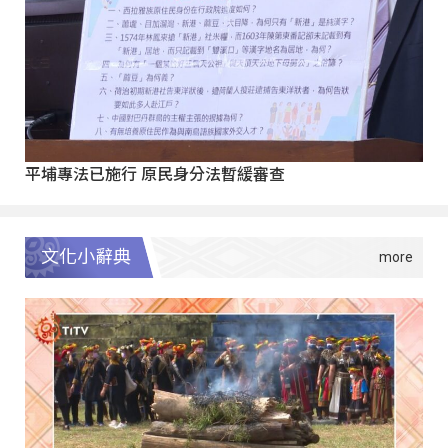
平埔專法已施行 原民身分法暫緩審查
文化小辭典