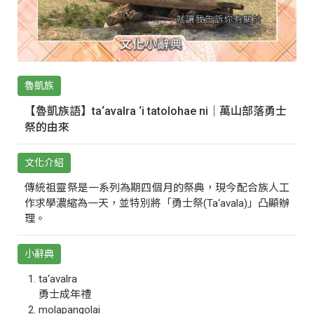
魯凱族
【魯凱族語】ta‘avalra ‘i tatolohae ni｜萬山部落勇士
祭的由來
文化介紹
傳統祖靈祭是一系列為期四個月的祭典，現今配合族人工
作求學濃縮為一天，並特別將「勇士祭(Ta‘avala)」凸顯辦
理。
小辭典
ta‘avalra
勇士成年禮
molapangolai