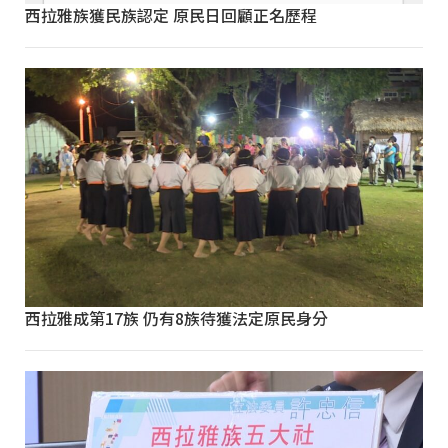
西拉雅族獲民族認定 原民日回顧正名歷程
西拉雅成第17族 仍有8族待獲法定原民身分