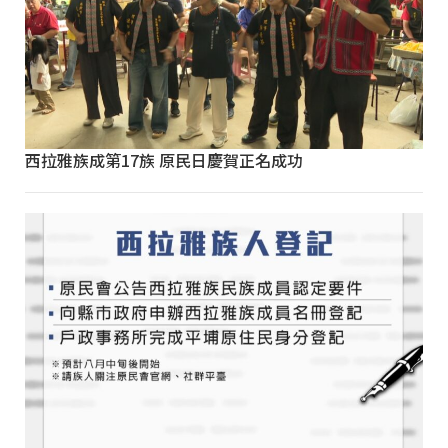
西拉雅族成第17族 原民日慶賀正名成功